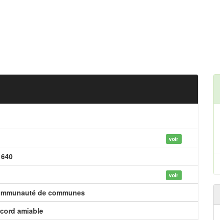
voir
 640
voir
mmunauté de communes
cord amiable