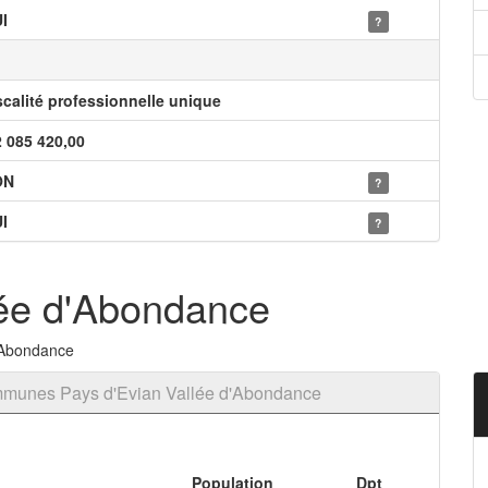
I
?
scalité professionnelle unique
2 085 420,00
ON
?
I
?
lée d'Abondance
d'Abondance
munes Pays d'Evian Vallée d'Abondance
Population
Dpt