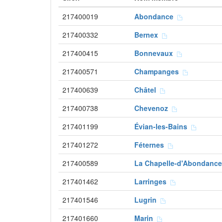
217400019
Abondance
217400332
Bernex
217400415
Bonnevaux
217400571
Champanges
217400639
Châtel
217400738
Chevenoz
217401199
Évian-les-Bains
217401272
Féternes
217400589
La Chapelle-d'Abondanc
217401462
Larringes
217401546
Lugrin
217401660
Marin