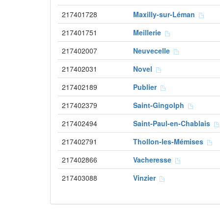
217401728
Maxilly-sur-Léman
217401751
Meillerie
217402007
Neuvecelle
217402031
Novel
217402189
Publier
217402379
Saint-Gingolph
217402494
Saint-Paul-en-Chablais
217402791
Thollon-les-Mémises
217402866
Vacheresse
217403088
Vinzier