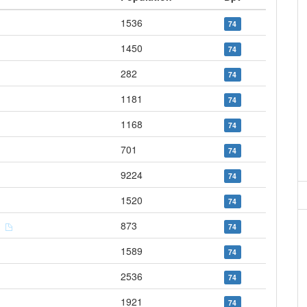
1536
74
1450
74
282
74
1181
74
1168
74
701
74
9224
74
1520
74
e
873
74
1589
74
2536
74
1921
74