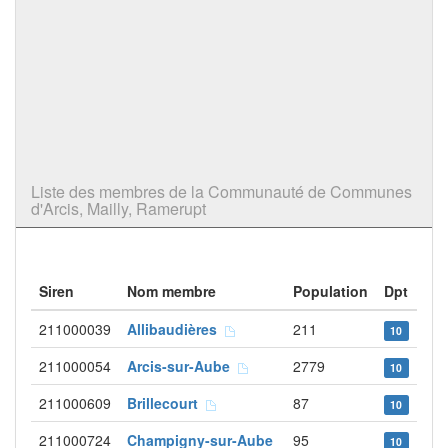
Liste des membres de la Communauté de Communes
d'Arcis, Mailly, Ramerupt
Siren
Nom membre
Population
Dpt
211000039
Allibaudières
211
10
211000054
Arcis-sur-Aube
2779
10
211000609
Brillecourt
87
10
211000724
Champigny-sur-Aube
95
10