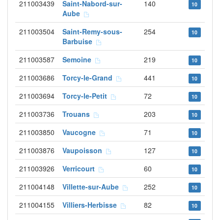
211003439
Saint-Nabord-sur-
140
10
Aube
211003504
Saint-Remy-sous-
254
10
Barbuise
211003587
Semoine
219
10
211003686
Torcy-le-Grand
441
10
211003694
Torcy-le-Petit
72
10
211003736
Trouans
203
10
211003850
Vaucogne
71
10
211003876
Vaupoisson
127
10
211003926
Verricourt
60
10
211004148
Villette-sur-Aube
252
10
211004155
Villiers-Herbisse
82
10