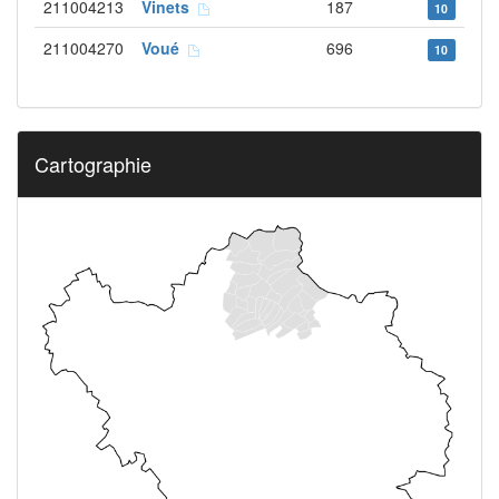
211004213
Vinets
187
10
211004270
Voué
696
10
Cartographie