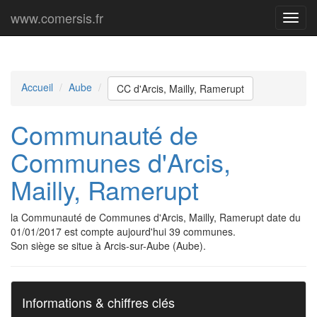
www.comersis.fr
Menu
princi
Accueil
Aube
CC d'Arcis, Mailly, Ramerupt
Communauté de
Communes d'Arcis,
Mailly, Ramerupt
la Communauté de Communes d'Arcis, Mailly, Ramerupt date du
01/01/2017 est compte aujourd'hui 39 communes.
Son siège se situe à Arcis-sur-Aube (Aube).
Informations & chiffres clés