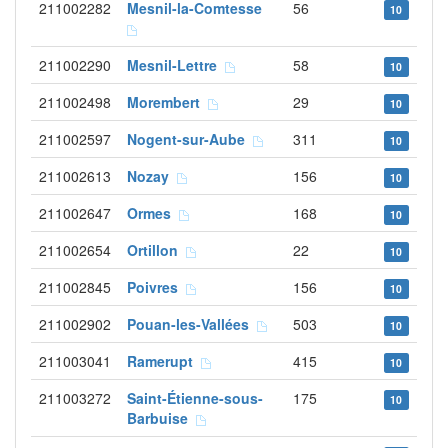
211002282
Mesnil-la-Comtesse
56
10
211002290
Mesnil-Lettre
58
10
211002498
Morembert
29
10
211002597
Nogent-sur-Aube
311
10
211002613
Nozay
156
10
211002647
Ormes
168
10
211002654
Ortillon
22
10
211002845
Poivres
156
10
211002902
Pouan-les-Vallées
503
10
211003041
Ramerupt
415
10
211003272
Saint-Étienne-sous-
175
10
Barbuise