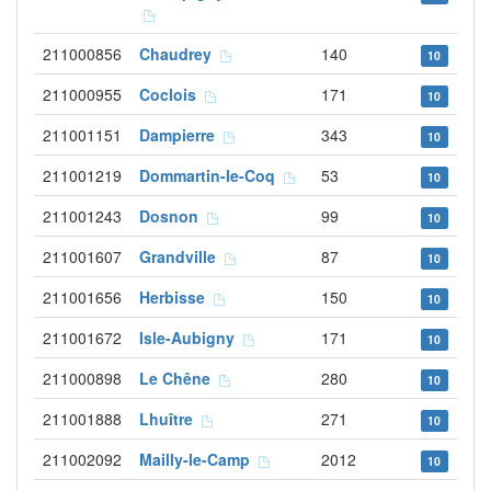
211000856
Chaudrey
140
10
211000955
Coclois
171
10
211001151
Dampierre
343
10
211001219
Dommartin-le-Coq
53
10
211001243
Dosnon
99
10
211001607
Grandville
87
10
211001656
Herbisse
150
10
211001672
Isle-Aubigny
171
10
211000898
Le Chêne
280
10
211001888
Lhuître
271
10
211002092
Mailly-le-Camp
2012
10