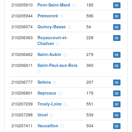
210205910
Pont-Saint-Mard
185
02
210205944
Prémontré
596
02
210206074
Quincy-Basse
54
02
210206363
Royaucourt-et-
228
02
Chailvet
210206462
Saint-Aubin
279
02
210206611
Saint-Paul-aux-Bois
360
02
210206777
Selens
207
02
210206801
Septvaux
179
02
210207239
Trosly-Loire
551
02
210207288
Urcel
539
02
210207411
Vauxaillon
504
02