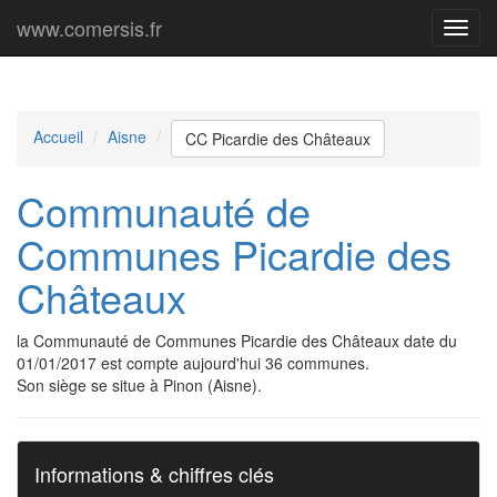
www.comersis.fr
Menu
princi
Accueil
Aisne
CC Picardie des Châteaux
Communauté de
Communes Picardie des
Châteaux
la Communauté de Communes Picardie des Châteaux date du
01/01/2017 est compte aujourd'hui 36 communes.
Son siège se situe à Pinon (Aisne).
Informations & chiffres clés