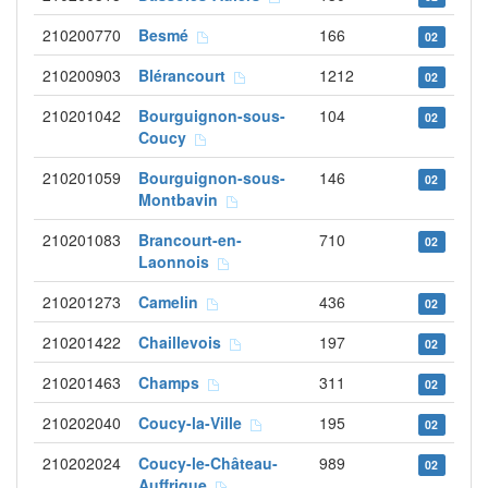
210200770
Besmé
166
02
210200903
Blérancourt
1212
02
210201042
Bourguignon-sous-
104
02
Coucy
210201059
Bourguignon-sous-
146
02
Montbavin
210201083
Brancourt-en-
710
02
Laonnois
210201273
Camelin
436
02
210201422
Chaillevois
197
02
210201463
Champs
311
02
210202040
Coucy-la-Ville
195
02
210202024
Coucy-le-Château-
989
02
Auffrique