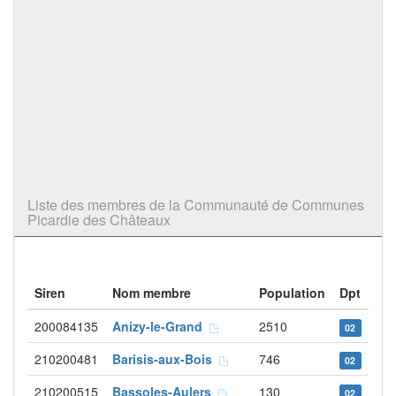
Liste des membres de la Communauté de Communes
Picardie des Châteaux
Siren
Nom membre
Population
Dpt
200084135
Anizy-le-Grand
2510
02
210200481
Barisis-aux-Bois
746
02
210200515
Bassoles-Aulers
130
02