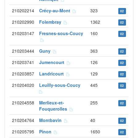
210202214
Crécy-au-Mont
323
02
210202990
Folembray
1362
02
210203147
Fresnes-sous-Coucy
160
02
210203444
Guny
363
02
210203741
Jumencourt
126
02
210203857
Landricourt
129
02
210204020
Leuilly-sous-Coucy
445
02
210204558
Merlieux-et-
255
02
Fouquerolles
210204764
Montbavin
40
02
210205795
Pinon
1650
02