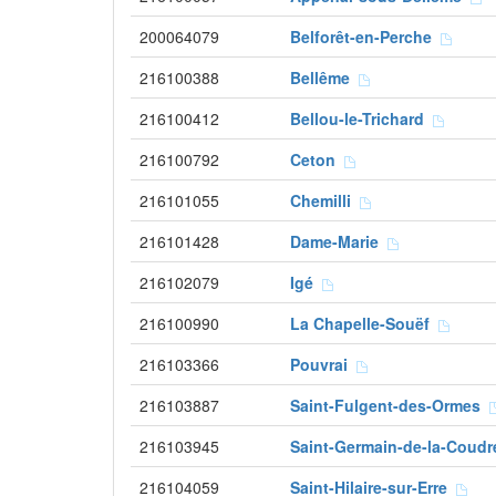
200064079
Belforêt-en-Perche
216100388
Bellême
216100412
Bellou-le-Trichard
216100792
Ceton
216101055
Chemilli
216101428
Dame-Marie
216102079
Igé
216100990
La Chapelle-Souëf
216103366
Pouvrai
216103887
Saint-Fulgent-des-Ormes
216103945
Saint-Germain-de-la-Coud
216104059
Saint-Hilaire-sur-Erre