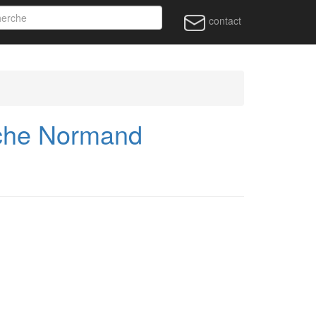
contact
che Normand