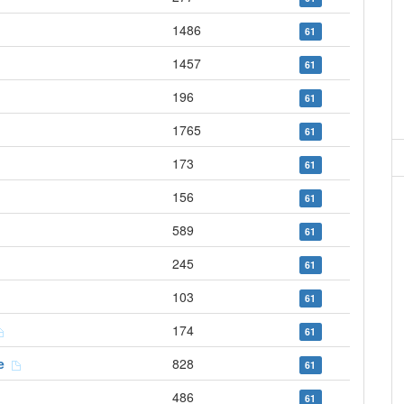
1486
61
1457
61
196
61
1765
61
173
61
156
61
589
61
245
61
103
61
174
61
re
828
61
486
61