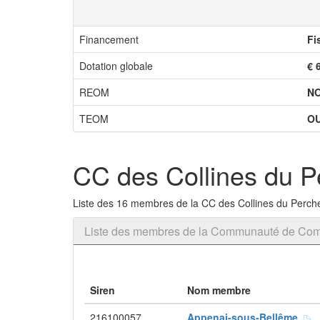
Financement
Fi
Dotation globale
€ 
REOM
N
TEOM
OU
CC des Collines du 
Liste des 16 membres de la CC des Collines du Perc
Liste des membres de la Communauté de Co
Siren
Nom membre
216100057
Appenai-sous-Bellême