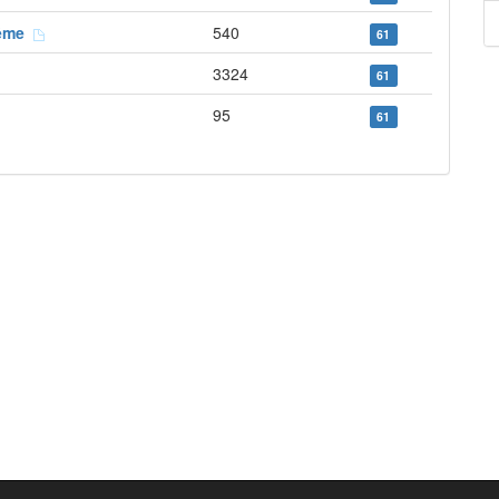
llême
540
61
3324
61
95
61