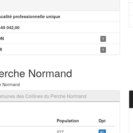
scalité professionnelle unique
645 042,00
ON
?
I
?
Perche Normand
he Normand
mmunes des Collines du Perche Normand
Population
Dpt
277
61