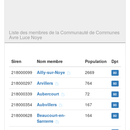
Liste des membres de la Communauté de Communes
Avre Luce Noye
Siren
Nom membre
Population
Dpt
218000099
Ailly-sur-Noye
2669
80
218000297
Arvillers
764
80
218000339
Aubercourt
72
80
218000354
Aubvillers
167
80
218000628
Beaucourt-en-
164
80
Santerre