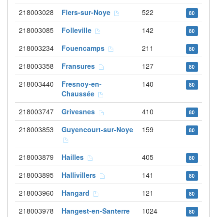
218003028
Flers-sur-Noye
522
80
218003085
Folleville
142
80
218003234
Fouencamps
211
80
218003358
Fransures
127
80
218003440
Fresnoy-en-
140
80
Chaussée
218003747
Grivesnes
410
80
218003853
Guyencourt-sur-Noye
159
80
218003879
Hailles
405
80
218003895
Hallivillers
141
80
218003960
Hangard
121
80
218003978
Hangest-en-Santerre
1024
80