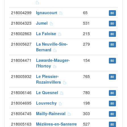
218004299
Ignaucourt
65
80
218004323
Jumel
531
80
218002863
La Faloise
215
80
218005627
La Neuville-Sire-
279
80
Bernard
218004471
Lawarde-Mauger-
154
80
l'Hortoy
218005932
Le Plessier-
765
80
Rozainvillers
218006146
Le Quesnel
780
80
218004695
Louvrechy
198
80
218004745
Mailly-Raineval
303
80
218005163
Mézières-en-Santerre
527
80