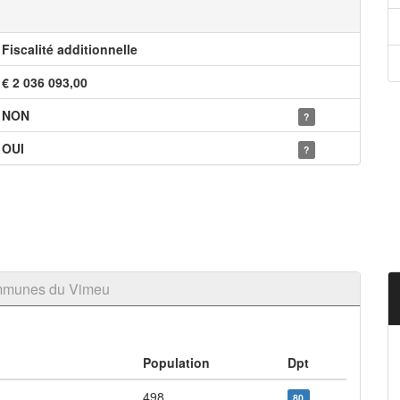
Fiscalité additionnelle
€ 2 036 093,00
NON
?
OUI
?
mmunes du Vimeu
Population
Dpt
498
80