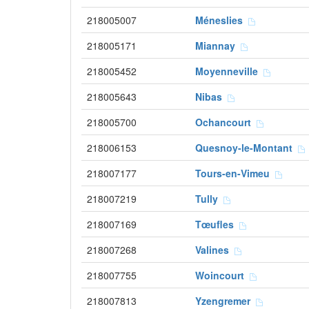
218005007
Méneslies
218005171
Miannay
218005452
Moyenneville
218005643
Nibas
218005700
Ochancourt
218006153
Quesnoy-le-Montant
218007177
Tours-en-Vimeu
218007219
Tully
218007169
Tœufles
218007268
Valines
218007755
Woincourt
218007813
Yzengremer