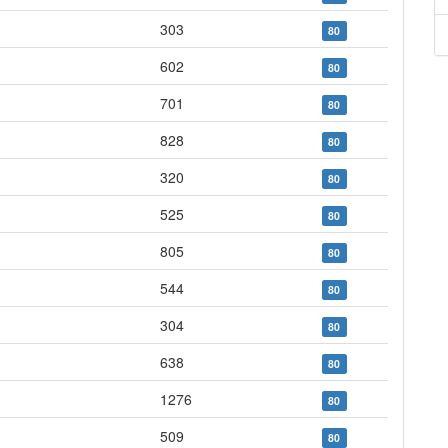
303
80
602
80
701
80
828
80
320
80
525
80
805
80
544
80
304
80
638
80
1276
80
509
80