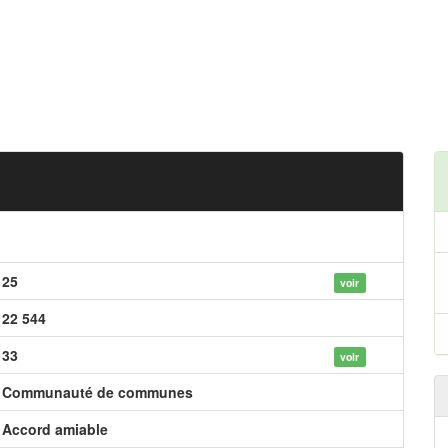
25
voir
22 544
33
voir
Communauté de communes
Accord amiable