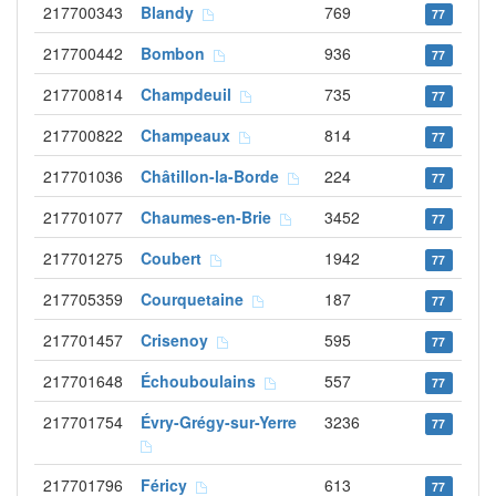
217700343
Blandy
769
77
217700442
Bombon
936
77
217700814
Champdeuil
735
77
217700822
Champeaux
814
77
217701036
Châtillon-la-Borde
224
77
217701077
Chaumes-en-Brie
3452
77
217701275
Coubert
1942
77
217705359
Courquetaine
187
77
217701457
Crisenoy
595
77
217701648
Échouboulains
557
77
217701754
Évry-Grégy-sur-Yerre
3236
77
217701796
Féricy
613
77