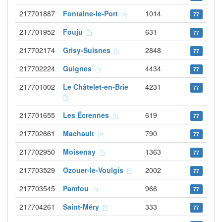
217701887
Fontaine-le-Port
1014
77
217701952
Fouju
631
77
217702174
Grisy-Suisnes
2848
77
217702224
Guignes
4434
77
217701002
Le Châtelet-en-Brie
4231
77
217701655
Les Écrennes
619
77
217702661
Machault
790
77
217702950
Moisenay
1363
77
217703529
Ozouer-le-Voulgis
2002
77
217703545
Pamfou
966
77
217704261
Saint-Méry
333
77