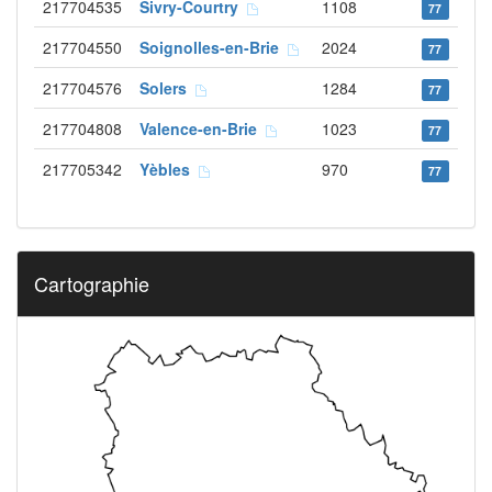
217704535
Sivry-Courtry
1108
77
217704550
Soignolles-en-Brie
2024
77
217704576
Solers
1284
77
217704808
Valence-en-Brie
1023
77
217705342
Yèbles
970
77
Cartographie