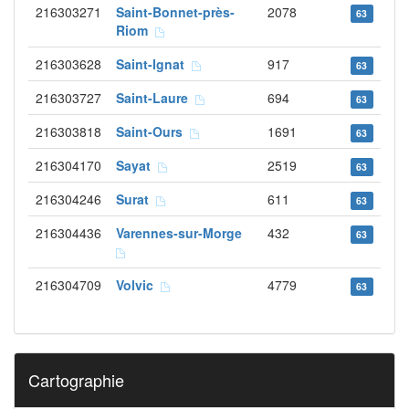
216303271
Saint-Bonnet-près-
2078
63
Riom
216303628
Saint-Ignat
917
63
216303727
Saint-Laure
694
63
216303818
Saint-Ours
1691
63
216304170
Sayat
2519
63
216304246
Surat
611
63
216304436
Varennes-sur-Morge
432
63
216304709
Volvic
4779
63
Cartographie