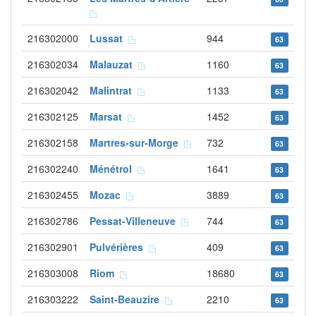
216302000
Lussat
944
63
216302034
Malauzat
1160
63
216302042
Malintrat
1133
63
216302125
Marsat
1452
63
216302158
Martres-sur-Morge
732
63
216302240
Ménétrol
1641
63
216302455
Mozac
3889
63
216302786
Pessat-Villeneuve
744
63
216302901
Pulvérières
409
63
216303008
Riom
18680
63
216303222
Saint-Beauzire
2210
63