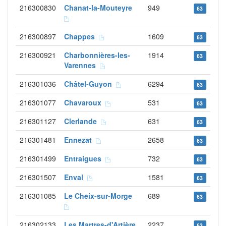
216300830
Chanat-la-Mouteyre
949
63
216300897
Chappes
1609
63
216300921
Charbonnières-les-
1914
63
Varennes
216301036
Châtel-Guyon
6294
63
216301077
Chavaroux
531
63
216301127
Clerlande
631
63
216301481
Ennezat
2658
63
216301499
Entraigues
732
63
216301507
Enval
1581
63
216301085
Le Cheix-sur-Morge
689
63
216302133
Les Martres-d'Artière
2237
63