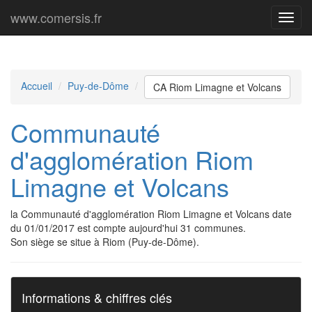
www.comersis.fr
Menu
princi
Accueil
Puy-de-Dôme
CA Riom Limagne et Volcans
Communauté
d'agglomération Riom
Limagne et Volcans
la Communauté d'agglomération Riom Limagne et Volcans date
du 01/01/2017 est compte aujourd'hui 31 communes.
Son siège se situe à Riom (Puy-de-Dôme).
Informations & chiffres clés