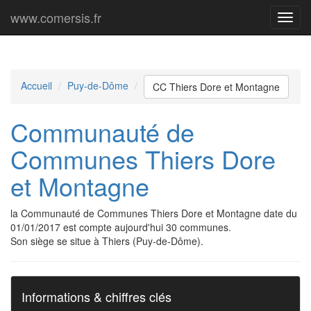
www.comersis.fr
Menu
princi
Accueil
Puy-de-Dôme
CC Thiers Dore et Montagne
Communauté de
Communes Thiers Dore
et Montagne
la Communauté de Communes Thiers Dore et Montagne date du
01/01/2017 est compte aujourd'hui 30 communes.
Son siège se situe à Thiers (Puy-de-Dôme).
Informations & chiffres clés