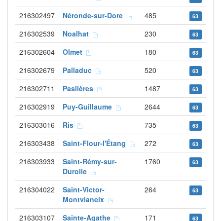
216302497
Néronde-sur-Dore
485
63
216302539
Noalhat
230
63
216302604
Olmet
180
63
216302679
Palladuc
520
63
216302711
Paslières
1487
63
216302919
Puy-Guillaume
2644
63
216303016
Ris
735
63
216303438
Saint-Flour-l'Étang
272
63
216303933
Saint-Rémy-sur-
1760
63
Durolle
216304022
Saint-Victor-
264
63
Montvianeix
216303107
Sainte-Agathe
171
63