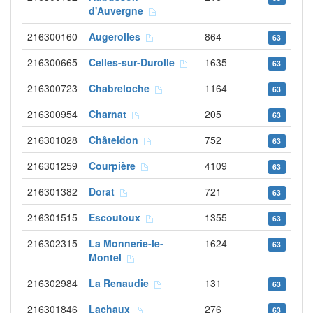
d'Auvergne
216300160
Augerolles
864
63
216300665
Celles-sur-Durolle
1635
63
216300723
Chabreloche
1164
63
216300954
Charnat
205
63
216301028
Châteldon
752
63
216301259
Courpière
4109
63
216301382
Dorat
721
63
216301515
Escoutoux
1355
63
216302315
La Monnerie-le-
1624
63
Montel
216302984
La Renaudie
131
63
216301846
Lachaux
276
63