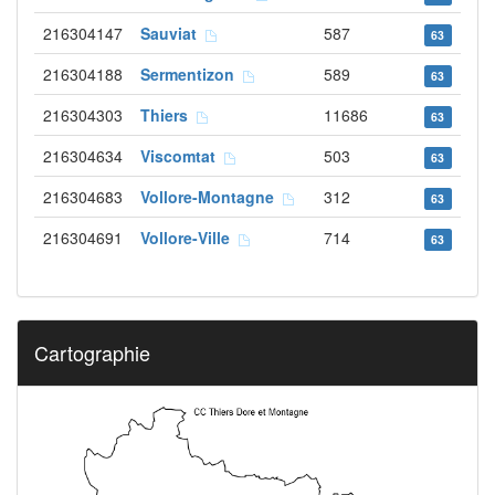
216304147
Sauviat
587
63
216304188
Sermentizon
589
63
216304303
Thiers
11686
63
216304634
Viscomtat
503
63
216304683
Vollore-Montagne
312
63
216304691
Vollore-Ville
714
63
Cartographie