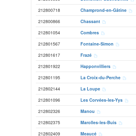
212800718
Champrond-en-Gâtine
212800866
Chassant
212801054
Combres
212801567
Fontaine-Simon
212801617
Frazé
212801922
Happonvilliers
212801195
La Croix-du-Perche
212802144
La Loupe
212801096
Les Corvées-les-Yys
212802326
Manou
212802375
Marolles-les-Buis
212802409
Meaucé