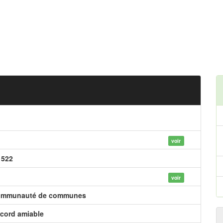
voir
 522
voir
mmunauté de communes
cord amiable