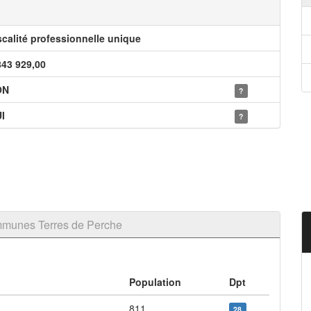
scalité professionnelle unique
843 929,00
ON
?
I
?
munes Terres de Perche
Population
Dpt
811
28