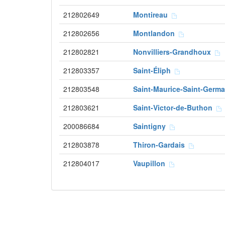
212802649
Montireau
212802656
Montlandon
212802821
Nonvilliers-Grandhoux
212803357
Saint-Éliph
212803548
Saint-Maurice-Saint-Germ
212803621
Saint-Victor-de-Buthon
200086684
Saintigny
212803878
Thiron-Gardais
212804017
Vaupillon