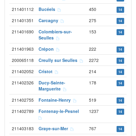
211401112
Bucéels
450
14
211401351
Carcagny
275
14
211401690
Colombiers-sur-
153
14
Seulles
211401963
Crépon
222
14
200065118
Creully sur Seulles
2272
14
211402052
Cristot
214
14
211402326
Ducy-Sainte-
178
14
Marguerite
211402755
Fontaine-Henry
519
14
211402789
Fontenay-le-Pesnel
1237
14
211403183
Graye-sur-Mer
767
14