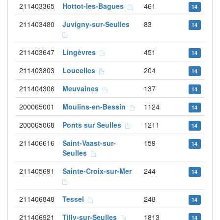
211403365
Hottot-les-Bagues
461
14
211403480
Juvigny-sur-Seulles
83
14
211403647
Lingèvres
451
14
211403803
Loucelles
204
14
211404306
Meuvaines
137
14
200065001
Moulins-en-Bessin
1124
14
200065068
Ponts sur Seulles
1211
14
211406616
Saint-Vaast-sur-
159
14
Seulles
211405691
Sainte-Croix-sur-Mer
244
14
211406848
Tessel
248
14
211406921
Tilly-sur-Seulles
1813
14