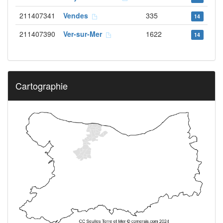
211407341
Vendes
335
14
211407390
Ver-sur-Mer
1622
14
Cartographie