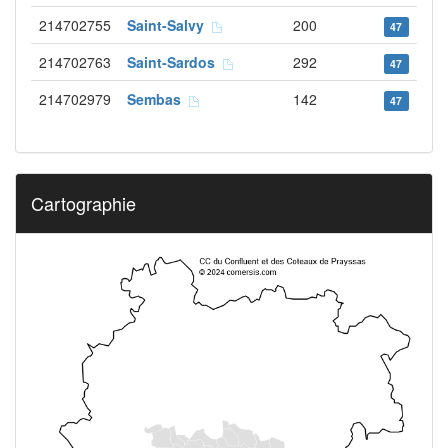
214702755
Saint-Salvy
200
47
214702763
Saint-Sardos
292
47
214702979
Sembas
142
47
Cartographie