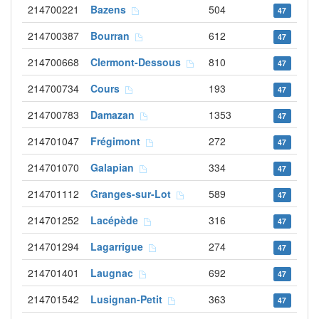
214700221
Bazens
504
47
214700387
Bourran
612
47
214700668
Clermont-Dessous
810
47
214700734
Cours
193
47
214700783
Damazan
1353
47
214701047
Frégimont
272
47
214701070
Galapian
334
47
214701112
Granges-sur-Lot
589
47
214701252
Lacépède
316
47
214701294
Lagarrigue
274
47
214701401
Laugnac
692
47
214701542
Lusignan-Petit
363
47