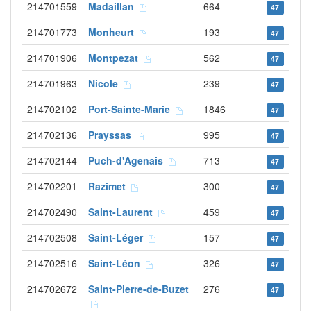
214701559
Madaillan
664
47
214701773
Monheurt
193
47
214701906
Montpezat
562
47
214701963
Nicole
239
47
214702102
Port-Sainte-Marie
1846
47
214702136
Prayssas
995
47
214702144
Puch-d'Agenais
713
47
214702201
Razimet
300
47
214702490
Saint-Laurent
459
47
214702508
Saint-Léger
157
47
214702516
Saint-Léon
326
47
214702672
Saint-Pierre-de-Buzet
276
47