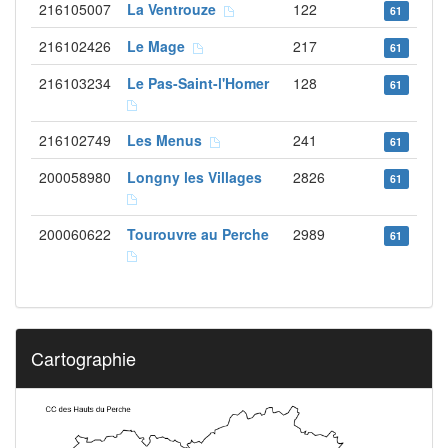
216105007
La Ventrouze
122
61
216102426
Le Mage
217
61
216103234
Le Pas-Saint-l'Homer
128
61
216102749
Les Menus
241
61
200058980
Longny les Villages
2826
61
200060622
Tourouvre au Perche
2989
61
Cartographie