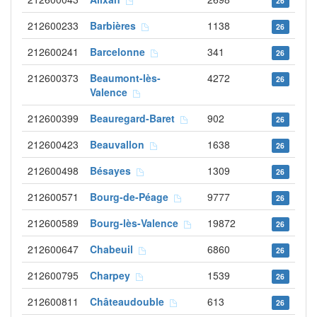
26
212600233
Barbières
1138
26
212600241
Barcelonne
341
26
212600373
Beaumont-lès-
4272
26
Valence
212600399
Beauregard-Baret
902
26
212600423
Beauvallon
1638
26
212600498
Bésayes
1309
26
212600571
Bourg-de-Péage
9777
26
212600589
Bourg-lès-Valence
19872
26
212600647
Chabeuil
6860
26
212600795
Charpey
1539
26
212600811
Châteaudouble
613
26