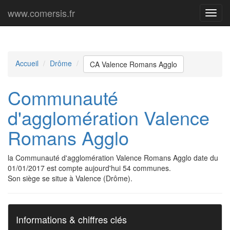
www.comersis.fr
Menu
princi
Accueil
Drôme
CA Valence Romans Agglo
Communauté
d'agglomération Valence
Romans Agglo
la Communauté d'agglomération Valence Romans Agglo date du
01/01/2017 est compte aujourd'hui 54 communes.
Son siège se situe à Valence (Drôme).
Informations & chiffres clés