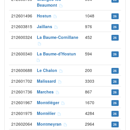
Beaumont
212601496
Hostun
1048
26
212603815
Jaillans
976
26
212600324
La Baume-Cornillane
452
26
212600340
La Baume-d'Hostun
594
26
212600688
Le Chalon
200
26
212601702
Malissard
3303
26
212601736
Marches
867
26
212601967
Montéléger
1670
26
212601975
Montélier
4284
26
212602064
Montmeyran
2964
26