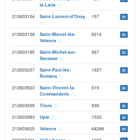
le-Laris
212603104
Saint-Laurent-d'Onay
157
26
212603138
Saint-Marcel-lès-
6214
26
Valence
212603195
Saint-Michel-sur-
567
26
Savasse
212603237
Saint-Paul-lès-
1927
26
Romans
212603823
Saint-Vincent-la-
619
26
Commanderie
212603559
Triors
639
26
212603583
Upie
1532
26
212603625
Valence
64288
26