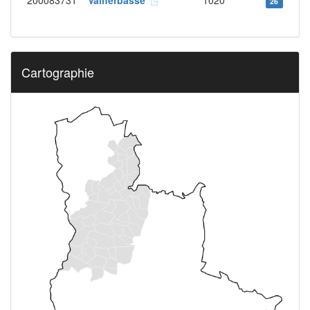
200083731
Valherbasse
1020
26
Cartographie