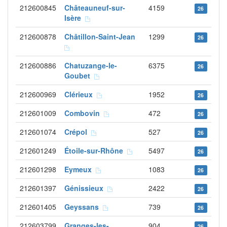
212600845
Châteauneuf-sur-
4159
26
Isère
212600878
Châtillon-Saint-Jean
1299
26
212600886
Chatuzange-le-
6375
26
Goubet
212600969
Clérieux
1952
26
212601009
Combovin
472
26
212601074
Crépol
527
26
212601249
Étoile-sur-Rhône
5497
26
212601298
Eymeux
1083
26
212601397
Génissieux
2422
26
212601405
Geyssans
739
26
212603799
Granges-les-
904
26