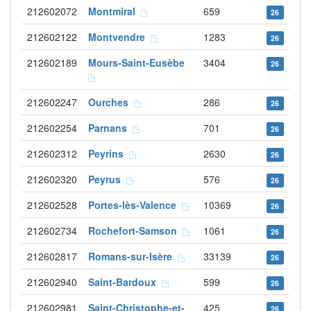
212602072
Montmiral
659
26
212602122
Montvendre
1283
26
212602189
Mours-Saint-Eusèbe
3404
26
212602247
Ourches
286
26
212602254
Parnans
701
26
212602312
Peyrins
2630
26
212602320
Peyrus
576
26
212602528
Portes-lès-Valence
10369
26
212602734
Rochefort-Samson
1061
26
212602817
Romans-sur-Isère
33139
26
212602940
Saint-Bardoux
599
26
212602981
Saint-Christophe-et-
425
26