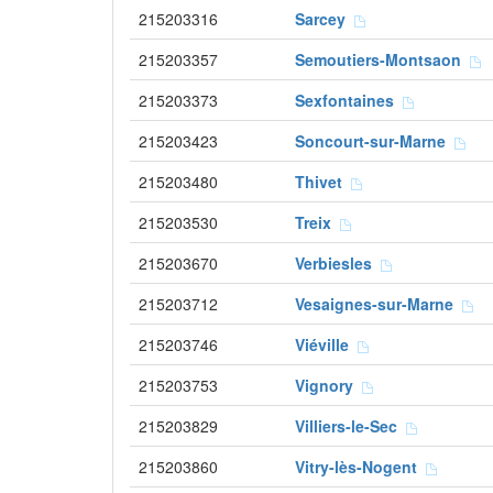
215203316
Sarcey
215203357
Semoutiers-Montsaon
215203373
Sexfontaines
215203423
Soncourt-sur-Marne
215203480
Thivet
215203530
Treix
215203670
Verbiesles
215203712
Vesaignes-sur-Marne
215203746
Viéville
215203753
Vignory
215203829
Villiers-le-Sec
215203860
Vitry-lès-Nogent