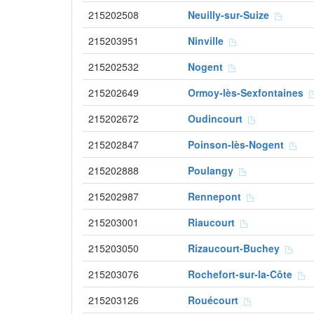
215202508
Neuilly-sur-Suize
215203951
Ninville
215202532
Nogent
215202649
Ormoy-lès-Sexfontaines
215202672
Oudincourt
215202847
Poinson-lès-Nogent
215202888
Poulangy
215202987
Rennepont
215203001
Riaucourt
215203050
Rizaucourt-Buchey
215203076
Rochefort-sur-la-Côte
215203126
Rouécourt