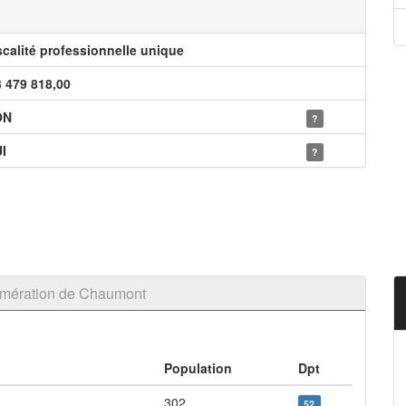
scalité professionnelle unique
3 479 818,00
ON
?
I
?
omération de Chaumont
Population
Dpt
302
52