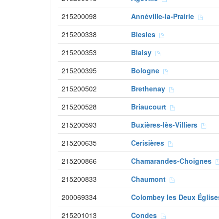
215200098
Annéville-la-Prairie
215200338
Biesles
215200353
Blaisy
215200395
Bologne
215200502
Brethenay
215200528
Briaucourt
215200593
Buxières-lès-Villiers
215200635
Cerisières
215200866
Chamarandes-Choignes
215200833
Chaumont
200069334
Colombey les Deux Églis
215201013
Condes