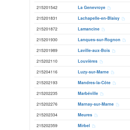
215201542
La Genevroye
215201831
Lachapelle-en-Blaisy
215201872
Lamancine
215201930
Lanques-sur-Rognon
215201989
Laville-aux-Bois
215202110
Louvières
215204116
Luzy-sur-Marne
215202193
Mandres-la-Côte
215202235
Marbéville
215202276
Marnay-sur-Marne
215202334
Meures
215202359
Mirbel