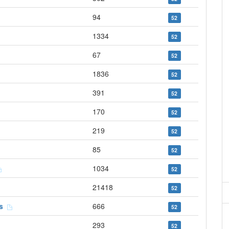
94
52
1334
52
67
52
1836
52
391
52
170
52
219
52
85
52
1034
52
21418
52
es
666
52
293
52