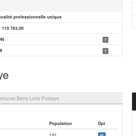
scalité professionnelle unique
1 110 763,00
ON
?
I
?
ye
munes Berry Loire Puisaye
Population
Dpt
192
45