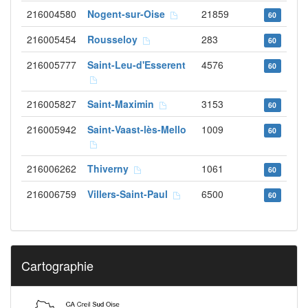
216004580
Nogent-sur-Oise
21859
60
216005454
Rousseloy
283
60
216005777
Saint-Leu-d'Esserent
4576
60
216005827
Saint-Maximin
3153
60
216005942
Saint-Vaast-lès-Mello
1009
60
216006262
Thiverny
1061
60
216006759
Villers-Saint-Paul
6500
60
Cartographie