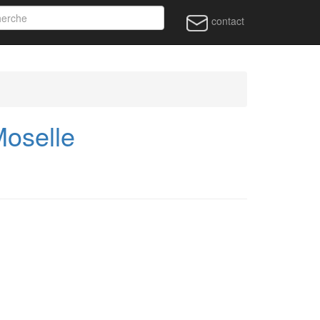
contact
oselle