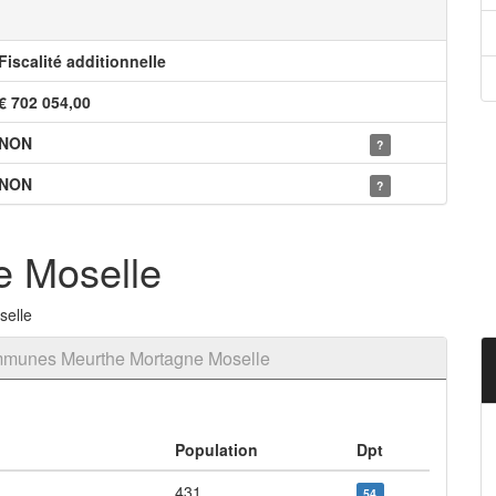
Fiscalité additionnelle
€ 702 054,00
NON
?
NON
?
e Moselle
selle
mmunes Meurthe Mortagne Moselle
Population
Dpt
431
54