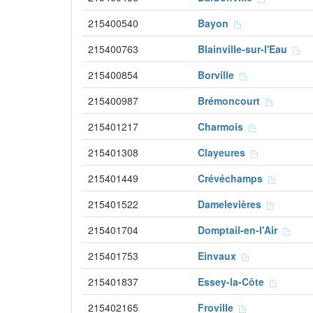
215400540
Bayon
215400763
Blainville-sur-l'Eau
215400854
Borville
215400987
Brémoncourt
215401217
Charmois
215401308
Clayeures
215401449
Crévéchamps
215401522
Damelevières
215401704
Domptail-en-l'Air
215401753
Einvaux
215401837
Essey-la-Côte
215402165
Froville