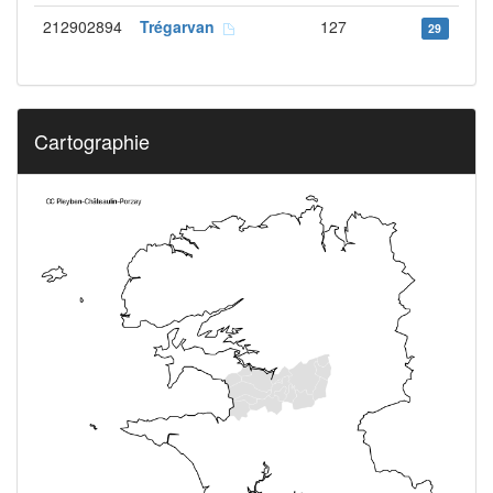
212902894
Trégarvan
127
29
Cartographie