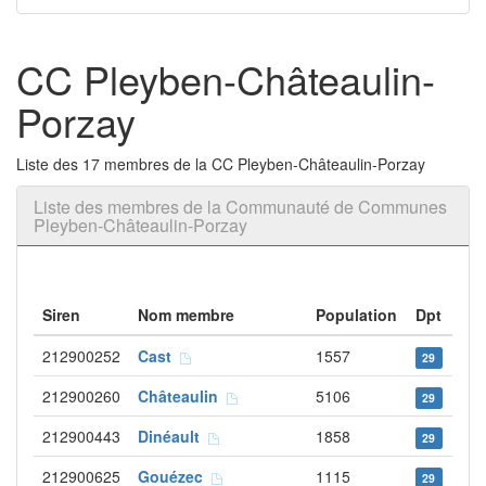
CC Pleyben-Châteaulin-
Porzay
Liste des 17 membres de la CC Pleyben-Châteaulin-Porzay
Liste des membres de la Communauté de Communes
Pleyben-Châteaulin-Porzay
Siren
Nom membre
Population
Dpt
212900252
Cast
1557
29
212900260
Châteaulin
5106
29
212900443
Dinéault
1858
29
212900625
Gouézec
1115
29