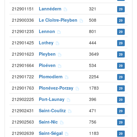
212901151
Lannédern
321
29
212900336
Le Cloître-Pleyben
508
29
212901235
Lennon
801
29
212901425
Lothey
444
29
212901623
Pleyben
3649
29
212901664
Ploéven
534
29
212901722
Plomodiern
2254
29
212901763
Plonévez-Porzay
1783
29
212902225
Port-Launay
396
29
212902431
Saint-Coulitz
471
29
212902563
Saint-Nic
756
29
212902639
Saint-Ségal
1183
29