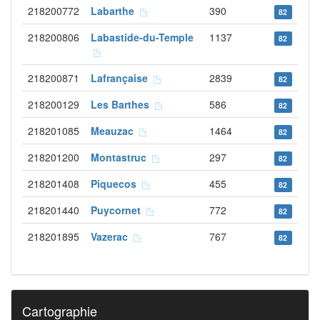
218200772
Labarthe
390
82
218200806
Labastide-du-Temple
1137
82
218200871
Lafrançaise
2839
82
218200129
Les Barthes
586
82
218201085
Meauzac
1464
82
218201200
Montastruc
297
82
218201408
Piquecos
455
82
218201440
Puycornet
772
82
218201895
Vazerac
767
82
Cartographie