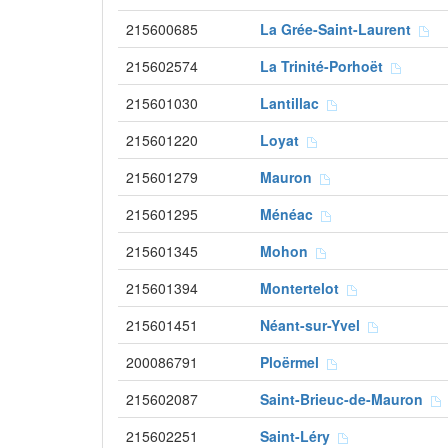
215600685
La Grée-Saint-Laurent
215602574
La Trinité-Porhoët
215601030
Lantillac
215601220
Loyat
215601279
Mauron
215601295
Ménéac
215601345
Mohon
215601394
Montertelot
215601451
Néant-sur-Yvel
200086791
Ploërmel
215602087
Saint-Brieuc-de-Mauron
215602251
Saint-Léry