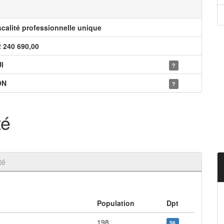
scalité professionnelle unique
2 240 690,00
I
?
ON
?
té
té
Population
Dpt
198
56