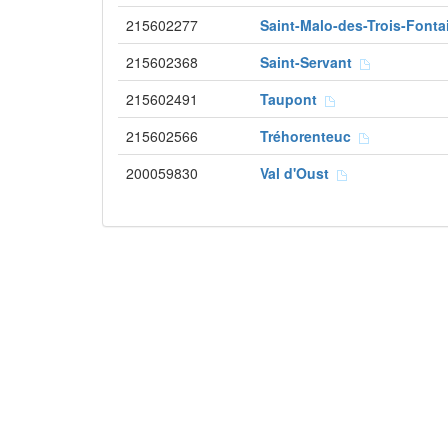
215602277
Saint-Malo-des-Trois-Font
215602368
Saint-Servant
215602491
Taupont
215602566
Tréhorenteuc
200059830
Val d'Oust