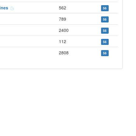
aines
562
56
789
56
2400
56
112
56
2808
56