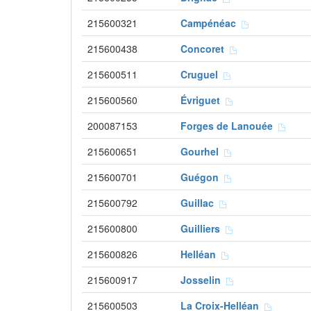
215600321
Campénéac
215600438
Concoret
215600511
Cruguel
215600560
Évriguet
200087153
Forges de Lanouée
215600651
Gourhel
215600701
Guégon
215600792
Guillac
215600800
Guilliers
215600826
Helléan
215600917
Josselin
215600503
La Croix-Helléan