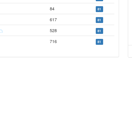
84
81
617
81
528
81
716
81