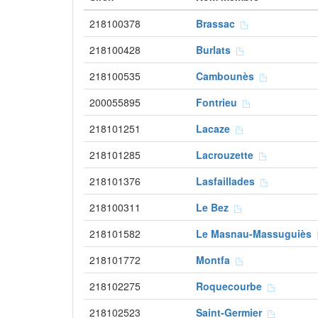
218100378
Brassac
218100428
Burlats
218100535
Cambounès
200055895
Fontrieu
218101251
Lacaze
218101285
Lacrouzette
218101376
Lasfaillades
218100311
Le Bez
218101582
Le Masnau-Massuguiès
218101772
Montfa
218102275
Roquecourbe
218102523
Saint-Germier