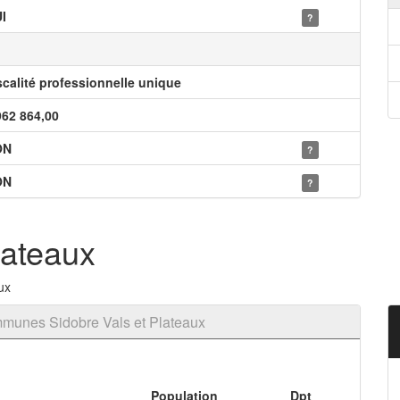
I
?
scalité professionnelle unique
962 864,00
ON
?
ON
?
lateaux
ux
munes Sidobre Vals et Plateaux
Population
Dpt