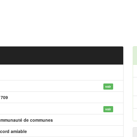
voir
 709
voir
mmunauté de communes
cord amiable