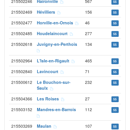
215502246
Haironville
567
55
215502469
Hévilliers
156
55
215502477
Horville-en-Ornois
46
55
215502485
Houdelaincourt
277
55
215502618
Juvigny-en-Perthois
134
55
215502964
L'Isle-en-Rigault
465
55
215502840
Lavincourt
71
55
215500612
Le Bouchon-sur-
232
55
Saulx
215504366
Les Roises
27
55
215503152
Mandres-en-Barrois
112
55
215503269
Maulan
107
55