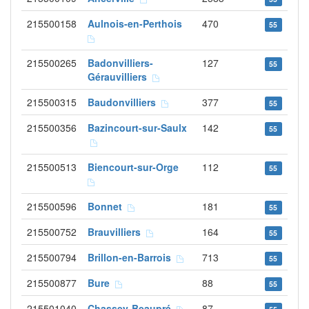
215500158
Aulnois-en-Perthois
470
55
215500265
Badonvilliers-
127
55
Gérauvilliers
215500315
Baudonvilliers
377
55
215500356
Bazincourt-sur-Saulx
142
55
215500513
Biencourt-sur-Orge
112
55
215500596
Bonnet
181
55
215500752
Brauvilliers
164
55
215500794
Brillon-en-Barrois
713
55
215500877
Bure
88
55
215501040
Chassey-Beaupré
87