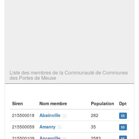
Liste des membres de la Communauté de Communes
des Portes de Meuse
Siren
Nom membre
Population
Dpt
215500018
Abainville
282
55
215500059
Amanty
35
55
215500109
Ancerville
2583
55