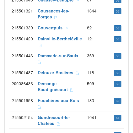
55
215501321
Cousances-les-
1644
55
Forges
215501339
Couvertpuis
82
55
215501420
Dainville-Bertheléville
121
55
215501446
Dammarie-sur-Saulx
369
55
215501487
Delouze-Rosières
118
55
200086486
Demange-
509
55
Baudignécourt
215501958
Fouchères-aux-Bois
133
55
215502154
Gondrecourt-le-
1041
55
Château