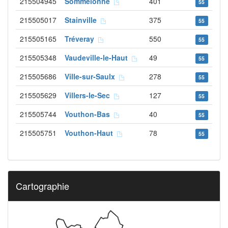
215504945
Sommelonne
401
55
215505017
Stainville
375
55
215505165
Tréveray
550
55
215505348
Vaudeville-le-Haut
49
55
215505686
Ville-sur-Saulx
278
55
215505629
Villers-le-Sec
127
55
215505744
Vouthon-Bas
40
55
215505751
Vouthon-Haut
78
55
Cartographie