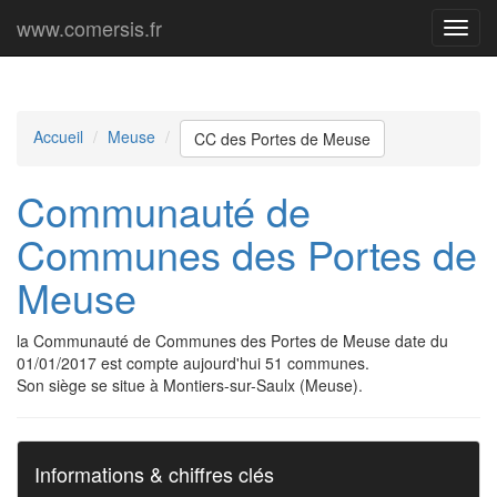
www.comersis.fr
Menu
princi
Accueil
Meuse
CC des Portes de Meuse
Communauté de
Communes des Portes de
Meuse
la Communauté de Communes des Portes de Meuse date du
01/01/2017 est compte aujourd'hui 51 communes.
Son siège se situe à Montiers-sur-Saulx (Meuse).
Informations & chiffres clés