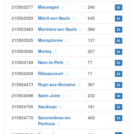
215503277
Mauvages
240
55
215503350
Ménil-sur-Saulx
245
55
215503483
Montiers-sur-Saulx
366
55
215503525
Montplonne
137
55
215503590
Morley
207
55
215503749
Nant-le-Petit
77
55
215504309
Ribeaucourt
71
55
215504473
Rupt-aux-Nonains
367
55
215504598
Saint-Joire
232
55
215504705
Saudrupt
191
55
215504770
Savonnières-en-
400
55
Perthois