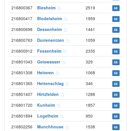
216800367
Biesheim
2519
68
216800417
Blodelsheim
1959
68
216800698
Dessenheim
1441
68
216800763
Durrenentzen
1059
68
216800912
Fessenheim
2335
68
216801043
Geiswasser
329
68
216801308
Heiteren
1068
68
216801365
Hettenschlag
346
68
216801407
Hirtzfelden
1288
68
216801720
Kunheim
1857
68
216801894
Logelheim
950
68
216802256
Munchhouse
1538
68