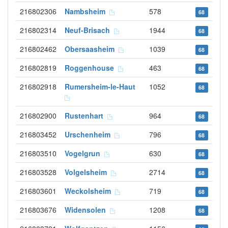
216802306
Nambsheim
578
68
216802314
Neuf-Brisach
1944
68
216802462
Obersaasheim
1039
68
216802819
Roggenhouse
463
68
216802918
Rumersheim-le-Haut
1052
68
216802900
Rustenhart
964
68
216803452
Urschenheim
796
68
216803510
Vogelgrun
630
68
216803528
Volgelsheim
2714
68
216803601
Weckolsheim
719
68
216803676
Widensolen
1208
68