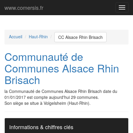
www.comersis.fr
Menu
princi
Accueil
Haut-Rhin
CC Alsace Rhin Brisach
Communauté de
Communes Alsace Rhin
Brisach
la Communauté de Communes Alsace Rhin Brisach date du
01/01/2017 est compte aujourd'hui 29 communes.
Son siège se situe à Volgelsheim (Haut-Rhin).
Informations & chiffres clés