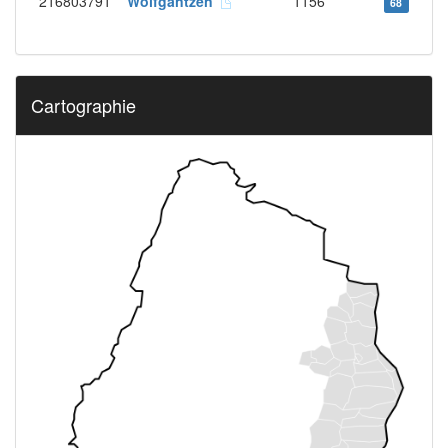
216803791
Wolfgantzen
1156
68
Cartographie