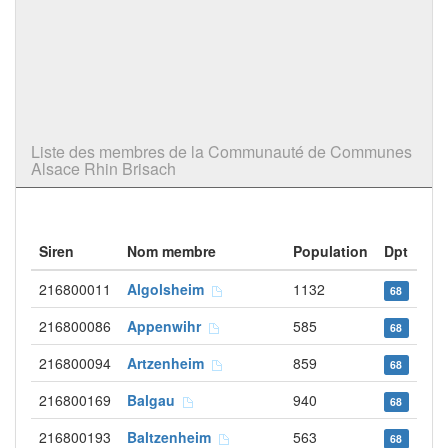
Liste des membres de la Communauté de Communes
Alsace Rhin Brisach
Siren
Nom membre
Population
Dpt
216800011
Algolsheim
1132
68
216800086
Appenwihr
585
68
216800094
Artzenheim
859
68
216800169
Balgau
940
68
216800193
Baltzenheim
563
68