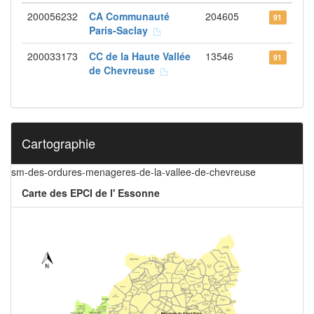
200056232
CA Communauté
204605
91
Paris-Saclay
200033173
CC de la Haute Vallée
13546
91
de Chevreuse
Cartographie
sm-des-ordures-menageres-de-la-vallee-de-chevreuse
Carte des EPCI de l' Essonne