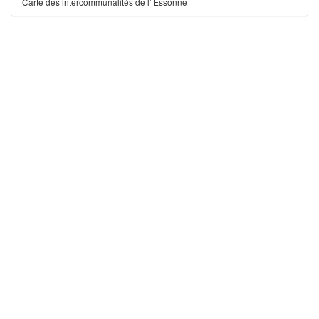
Carte des intercommunalités de l' Essonne