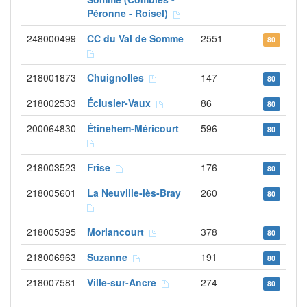
Péronne - Roisel)
248000499
CC du Val de Somme
2551
80
218001873
Chuignolles
147
80
218002533
Éclusier-Vaux
86
80
200064830
Étinehem-Méricourt
596
80
218003523
Frise
176
80
218005601
La Neuville-lès-Bray
260
80
218005395
Morlancourt
378
80
218006963
Suzanne
191
80
218007581
Ville-sur-Ancre
274
80