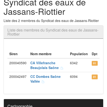
Syndicat des eaux de
Jassans-Riottier
Liste des 2 membres du Syndicat des eaux de Jassans-Riottier
Liste des membres du Syndicat des eaux de Jassans-
Riottier
Siren
Nom membre
Population
Dpt
200040590
CA Villefranche
6342
01
Beaujolais Saône
200042497
CC Dombes Saône
6094
01
Vallée
Cartographie