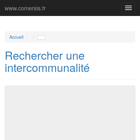
www.comersis.fr
Menu
princi
Accueil
Rechercher une
intercommunalité