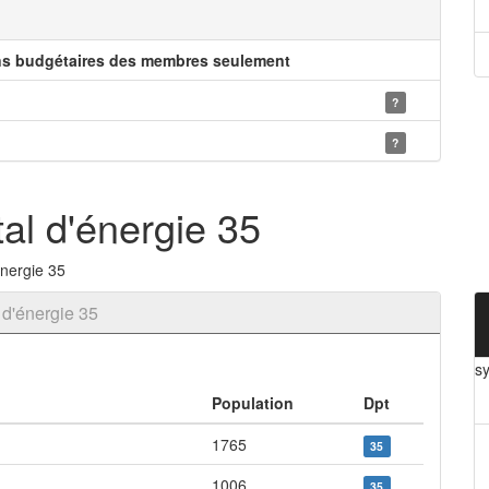
ns budgétaires des membres seulement
?
?
al d'énergie 35
nergie 35
d'énergie 35
s
Population
Dpt
1765
35
1006
35