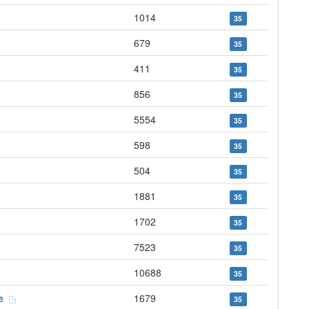
1014
35
679
35
411
35
856
35
5554
35
598
35
504
35
1881
35
1702
35
7523
35
10688
35
ne
1679
35