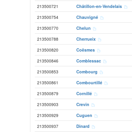
213500721
Châtillon-en-Vendelais
213500754
Chauvigné
213500770
Chelun
213500788
Cherrueix
213500820
Coësmes
213500846
Comblessac
213500853
Combourg
213500861
Combourtillé
213500879
Cornillé
213500903
Crevin
213500929
Cuguen
213500937
Dinard