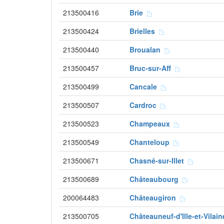
213500416
Brie
213500424
Brielles
213500440
Broualan
213500457
Bruc-sur-Aff
213500499
Cancale
213500507
Cardroc
213500523
Champeaux
213500549
Chanteloup
213500671
Chasné-sur-Illet
213500689
Châteaubourg
200064483
Châteaugiron
213500705
Châteauneuf-d'Ille-et-Vilai