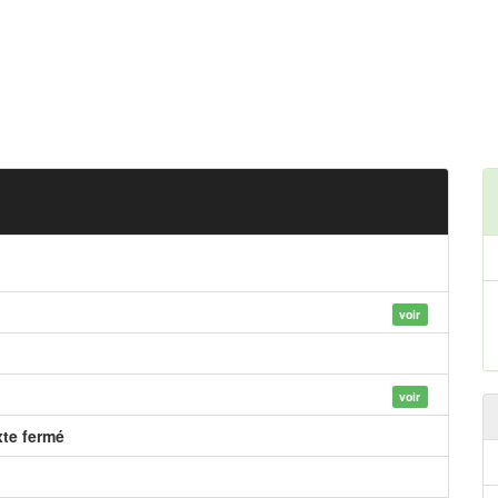
voir
voir
xte fermé