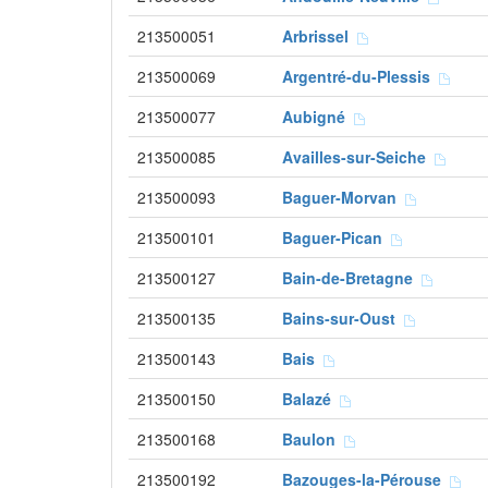
213500051
Arbrissel
213500069
Argentré-du-Plessis
213500077
Aubigné
213500085
Availles-sur-Seiche
213500093
Baguer-Morvan
213500101
Baguer-Pican
213500127
Bain-de-Bretagne
213500135
Bains-sur-Oust
213500143
Bais
213500150
Balazé
213500168
Baulon
213500192
Bazouges-la-Pérouse