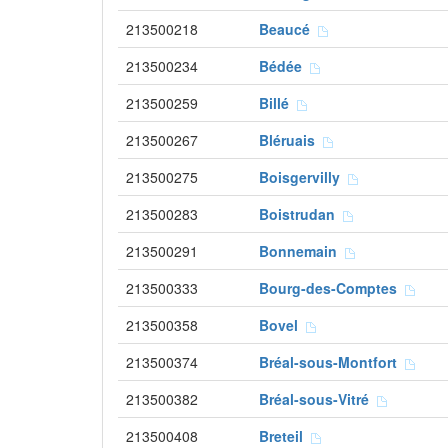
213500218
Beaucé
213500234
Bédée
213500259
Billé
213500267
Bléruais
213500275
Boisgervilly
213500283
Boistrudan
213500291
Bonnemain
213500333
Bourg-des-Comptes
213500358
Bovel
213500374
Bréal-sous-Montfort
213500382
Bréal-sous-Vitré
213500408
Breteil