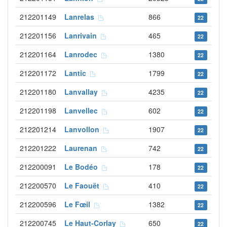
212201149
Lanrelas
866
22
212201156
Lanrivain
465
22
212201164
Lanrodec
1380
22
212201172
Lantic
1799
22
212201180
Lanvallay
4235
22
212201198
Lanvellec
602
22
212201214
Lanvollon
1907
22
212201222
Laurenan
742
22
212200091
Le Bodéo
178
22
212200570
Le Faouët
410
22
212200596
Le Fœil
1382
22
212200745
Le Haut-Corlay
650
22