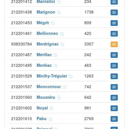
212201412
Mantallot
234
22
212201438
Matignon
1738
22
212201453
Mégrit
809
22
212201461
Mellionnec
420
22
938330784
Merdrignac
3357
22
212201487
Mérillac
242
22
212201495
Merléac
463
22
212201529
Minihy-Tréguier
1263
22
212201537
Moncontour
742
22
212201560
Moustéru
642
22
212201602
Noyal
981
22
212201610
Pabu
2769
22