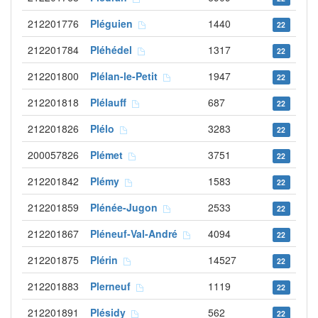
212201776
Pléguien
1440
22
212201784
Pléhédel
1317
22
212201800
Plélan-le-Petit
1947
22
212201818
Plélauff
687
22
212201826
Plélo
3283
22
200057826
Plémet
3751
22
212201842
Plémy
1583
22
212201859
Plénée-Jugon
2533
22
212201867
Pléneuf-Val-André
4094
22
212201875
Plérin
14527
22
212201883
Plerneuf
1119
22
212201891
Plésidy
562
22