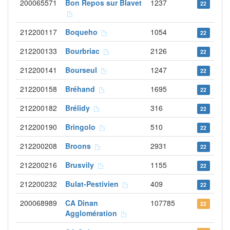
200065571
Bon Repos sur Blavet
1237
22
212200117
Boqueho
1054
22
212200133
Bourbriac
2126
22
212200141
Bourseul
1247
22
212200158
Bréhand
1695
22
212200182
Brélidy
316
22
212200190
Bringolo
510
22
212200208
Broons
2931
22
212200216
Brusvily
1155
22
212200232
Bulat-Pestivien
409
22
200068989
CA Dinan
107785
22
Agglomération