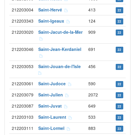
212203004
Saint-Hervé
413
22
212203343
Saint-Igeaux
124
22
212203020
Saint-Jacut-de-la-Mer
909
22
212203046
Saint-Jean-Kerdaniel
691
22
212203053
Saint-Jouan-de-l'Isle
456
22
212203061
Saint-Judoce
590
22
212203079
Saint-Julien
2072
22
212203087
Saint-Juvat
649
22
212203103
Saint-Laurent
533
22
212203111
Saint-Lormel
883
22