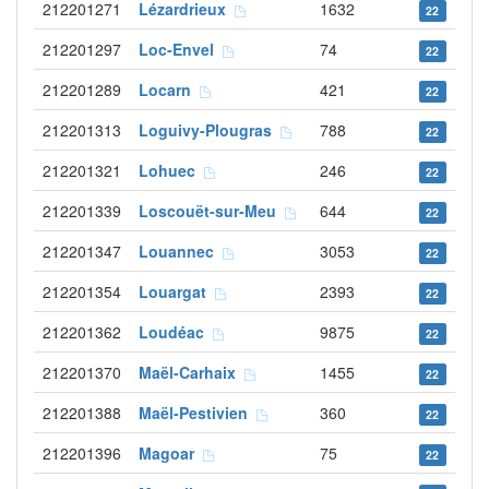
212201271
Lézardrieux
1632
22
212201297
Loc-Envel
74
22
212201289
Locarn
421
22
212201313
Loguivy-Plougras
788
22
212201321
Lohuec
246
22
212201339
Loscouët-sur-Meu
644
22
212201347
Louannec
3053
22
212201354
Louargat
2393
22
212201362
Loudéac
9875
22
212201370
Maël-Carhaix
1455
22
212201388
Maël-Pestivien
360
22
212201396
Magoar
75
22