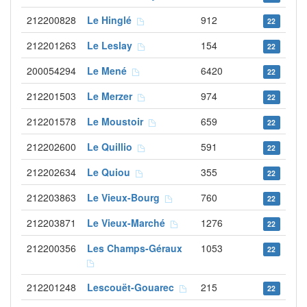
212200828
Le Hinglé
912
22
212201263
Le Leslay
154
22
200054294
Le Mené
6420
22
212201503
Le Merzer
974
22
212201578
Le Moustoir
659
22
212202600
Le Quillio
591
22
212202634
Le Quiou
355
22
212203863
Le Vieux-Bourg
760
22
212203871
Le Vieux-Marché
1276
22
212200356
Les Champs-Géraux
1053
22
212201248
Lescouët-Gouarec
215
22