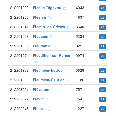
212201909
Pleslin-Trigavou
4043
22
212201933
Plestan
1637
22
212201941
Plestin-les-Grèves
3649
22
212201958
Pleubian
2334
22
212201966
Pleudaniel
925
22
212201974
Pleudihen-sur-Rance
2974
22
212201982
Pleumeur-Bodou
3828
22
212201990
Pleumeur-Gautier
1186
22
212203921
Plévenon
757
22
212202022
Plévin
754
22
212202048
Ploëzal
1227
22