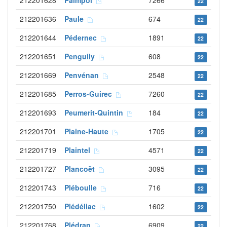
212201628
Paimpol
7266
22
212201636
Paule
674
22
212201644
Pédernec
1891
22
212201651
Penguily
608
22
212201669
Penvénan
2548
22
212201685
Perros-Guirec
7260
22
212201693
Peumerit-Quintin
184
22
212201701
Plaine-Haute
1705
22
212201719
Plaintel
4571
22
212201727
Plancoët
3095
22
212201743
Pléboulle
716
22
212201750
Plédéliac
1602
22
212201768
Plédran
6909
22