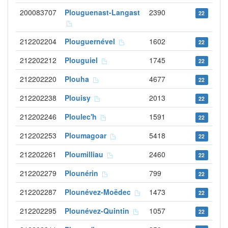
200083707
Plouguenast-Langast
2390
22
212202204
Plouguernével
1602
22
212202212
Plouguiel
1745
22
212202220
Plouha
4677
22
212202238
Plouisy
2013
22
212202246
Ploulec'h
1591
22
212202253
Ploumagoar
5418
22
212202261
Ploumilliau
2460
22
212202279
Plounérin
799
22
212202287
Plounévez-Moëdec
1473
22
212202295
Plounévez-Quintin
1057
22