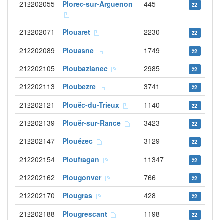
212202055
Plorec-sur-Arguenon
445
22
212202071
Plouaret
2230
22
212202089
Plouasne
1749
22
212202105
Ploubazlanec
2985
22
212202113
Ploubezre
3741
22
212202121
Plouëc-du-Trieux
1140
22
212202139
Plouër-sur-Rance
3423
22
212202147
Plouézec
3129
22
212202154
Ploufragan
11347
22
212202162
Plougonver
766
22
212202170
Plougras
428
22
212202188
Plougrescant
1198
22