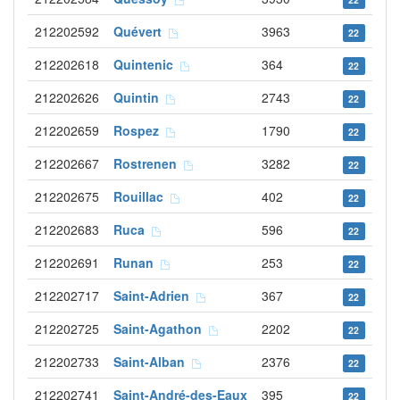
212202592
Quévert
3963
22
212202618
Quintenic
364
22
212202626
Quintin
2743
22
212202659
Rospez
1790
22
212202667
Rostrenen
3282
22
212202675
Rouillac
402
22
212202683
Ruca
596
22
212202691
Runan
253
22
212202717
Saint-Adrien
367
22
212202725
Saint-Agathon
2202
22
212202733
Saint-Alban
2376
22
212202741
Saint-André-des-Eaux
395
22