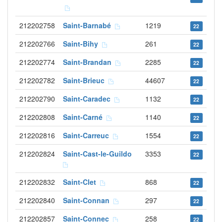
212202758
Saint-Barnabé
1219
22
212202766
Saint-Bihy
261
22
212202774
Saint-Brandan
2285
22
212202782
Saint-Brieuc
44607
22
212202790
Saint-Caradec
1132
22
212202808
Saint-Carné
1140
22
212202816
Saint-Carreuc
1554
22
212202824
Saint-Cast-le-Guildo
3353
22
212202832
Saint-Clet
868
22
212202840
Saint-Connan
297
22
212202857
Saint-Connec
258
22