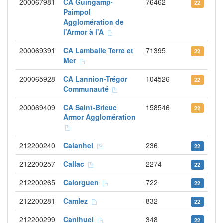
200067981
CA Guingamp-
76462
22
Paimpol
Agglomération de
l'Armor à l'A
200069391
CA Lamballe Terre et
71395
22
Mer
200065928
CA Lannion-Trégor
104526
22
Communauté
200069409
CA Saint-Brieuc
158546
22
Armor Agglomération
212200240
Calanhel
236
22
212200257
Callac
2274
22
212200265
Calorguen
722
22
212200281
Camlez
832
22
212200299
Canihuel
348
22