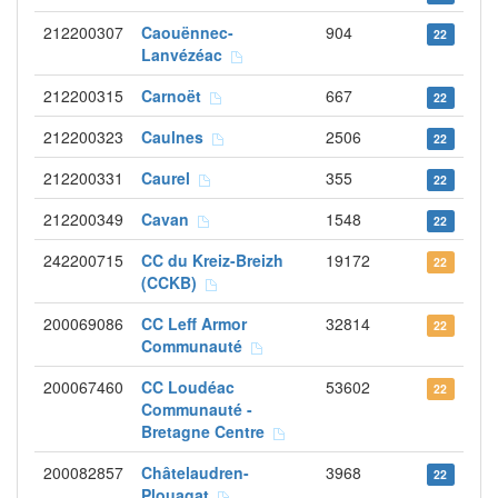
212200307
Caouënnec-
904
22
Lanvézéac
212200315
Carnoët
667
22
212200323
Caulnes
2506
22
212200331
Caurel
355
22
212200349
Cavan
1548
22
242200715
CC du Kreiz-Breizh
19172
22
(CCKB)
200069086
CC Leff Armor
32814
22
Communauté
200067460
CC Loudéac
53602
22
Communauté -
Bretagne Centre
200082857
Châtelaudren-
3968
22
Plouagat