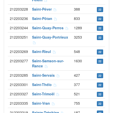
212203228
Saint-Péver
388
22
212203236
Saint-Pôtan
833
22
212203244
Saint-Quay-Perros
1289
22
212203251
Saint-Quay-Portrieux
3253
22
212203269
Saint-Rieul
548
22
212203277
Saint-Samson-sur-
1630
22
Rance
212203285
Saint-Servais
427
22
212203301
Saint-Thélo
377
22
212203327
Saint-Trimoël
521
22
212203335
Saint-Vran
755
22
212203319
Sainte-Tréphine
187
22