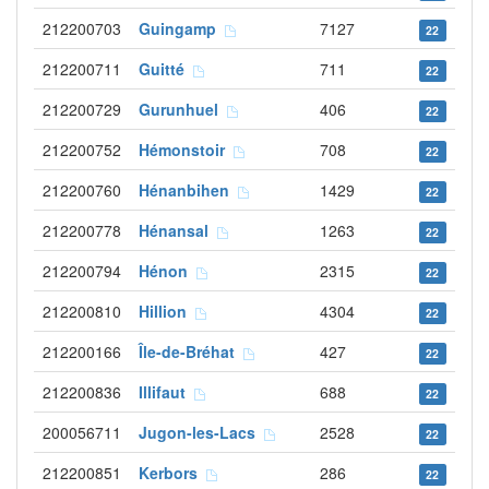
212200703
Guingamp
7127
22
212200711
Guitté
711
22
212200729
Gurunhuel
406
22
212200752
Hémonstoir
708
22
212200760
Hénanbihen
1429
22
212200778
Hénansal
1263
22
212200794
Hénon
2315
22
212200810
Hillion
4304
22
212200166
Île-de-Bréhat
427
22
212200836
Illifaut
688
22
200056711
Jugon-les-Lacs
2528
22
212200851
Kerbors
286
22