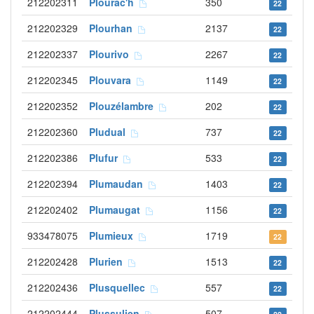
212202311
Plourac'h
350
22
212202329
Plourhan
2137
22
212202337
Plourivo
2267
22
212202345
Plouvara
1149
22
212202352
Plouzélambre
202
22
212202360
Pludual
737
22
212202386
Plufur
533
22
212202394
Plumaudan
1403
22
212202402
Plumaugat
1156
22
933478075
Plumieux
1719
22
212202428
Plurien
1513
22
212202436
Plusquellec
557
22
212202444
Plussulien
507