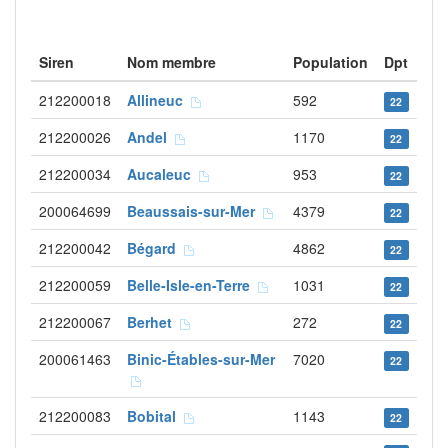
Siren
Nom membre
Population
Dpt
212200018
Allineuc
592
22
212200026
Andel
1170
22
212200034
Aucaleuc
953
22
200064699
Beaussais-sur-Mer
4379
22
212200042
Bégard
4862
22
212200059
Belle-Isle-en-Terre
1031
22
212200067
Berhet
272
22
200061463
Binic-Étables-sur-Mer
7020
22
212200083
Bobital
1143
22