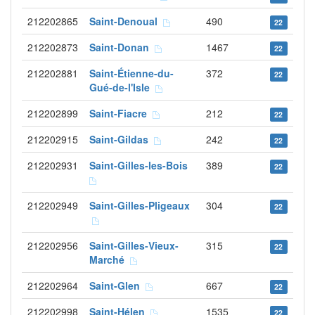
212202865
Saint-Denoual
490
22
212202873
Saint-Donan
1467
22
212202881
Saint-Étienne-du-
372
22
Gué-de-l'Isle
212202899
Saint-Fiacre
212
22
212202915
Saint-Gildas
242
22
212202931
Saint-Gilles-les-Bois
389
22
212202949
Saint-Gilles-Pligeaux
304
22
212202956
Saint-Gilles-Vieux-
315
22
Marché
212202964
Saint-Glen
667
22
212202998
Saint-Hélen
1535
22