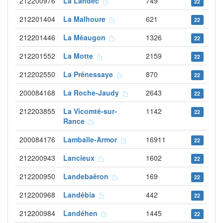
212200976
La Landec
749
22
212201404
La Malhoure
621
22
212201446
La Méaugon
1326
22
212201552
La Motte
2159
22
212202550
La Prénessaye
870
22
200084168
La Roche-Jaudy
2643
22
212203855
La Vicomté-sur-
1142
22
Rance
200084176
Lamballe-Armor
16911
22
212200943
Lancieux
1602
22
212200950
Landebaëron
169
22
212200968
Landébia
442
22
212200984
Landéhen
1445
22