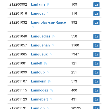
212200992
Lanfains
1091
22
212201016
Langoat
1161
22
212201032
Langrolay-sur-Rance
992
22
212201040
Languédias
558
22
212201057
Languenan
1160
22
212201065
Langueux
7947
22
212201081
Lanleff
121
22
212201099
Lanloup
251
22
212201107
Lanmérin
573
22
212201115
Lanmodez
400
22
212201123
Lannebert
431
22
212201131
Lannion
20525
22