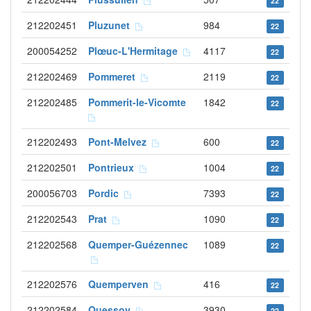
22
212202451
Pluzunet
984
22
200054252
Plœuc-L'Hermitage
4117
22
212202469
Pommeret
2119
22
212202485
Pommerit-le-Vicomte
1842
22
212202493
Pont-Melvez
600
22
212202501
Pontrieux
1004
22
200056703
Pordic
7393
22
212202543
Prat
1090
22
212202568
Quemper-Guézennec
1089
22
212202576
Quemperven
416
22
212202584
Quessoy
3930
22