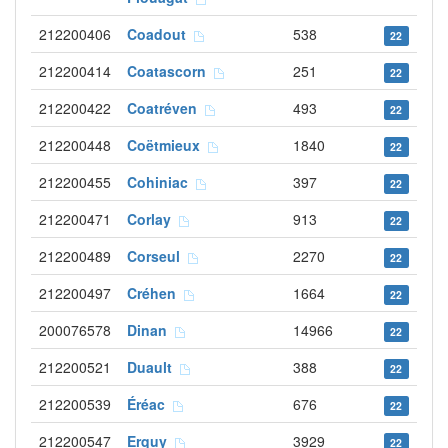
212200406
Coadout
538
22
212200414
Coatascorn
251
22
212200422
Coatréven
493
22
212200448
Coëtmieux
1840
22
212200455
Cohiniac
397
22
212200471
Corlay
913
22
212200489
Corseul
2270
22
212200497
Créhen
1664
22
200076578
Dinan
14966
22
212200521
Duault
388
22
212200539
Éréac
676
22
212200547
Erquy
3929
22