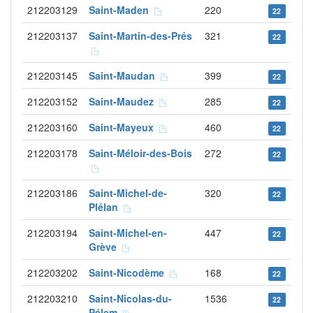
212203129
Saint-Maden
220
22
212203137
Saint-Martin-des-Prés
321
22
212203145
Saint-Maudan
399
22
212203152
Saint-Maudez
285
22
212203160
Saint-Mayeux
460
22
212203178
Saint-Méloir-des-Bois
272
22
212203186
Saint-Michel-de-
320
22
Plélan
212203194
Saint-Michel-en-
447
22
Grève
212203202
Saint-Nicodème
168
22
212203210
Saint-Nicolas-du-
1536
22
Pélem