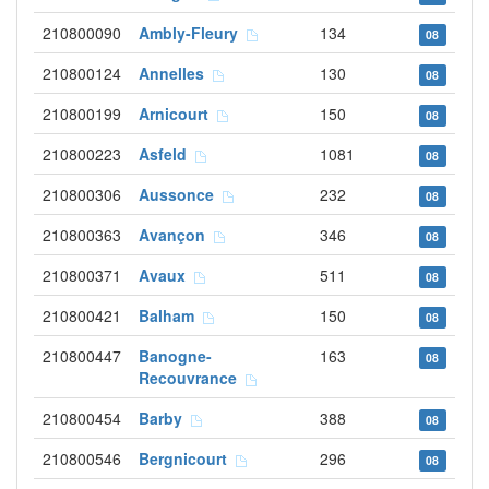
210800090
Ambly-Fleury
134
08
210800124
Annelles
130
08
210800199
Arnicourt
150
08
210800223
Asfeld
1081
08
210800306
Aussonce
232
08
210800363
Avançon
346
08
210800371
Avaux
511
08
210800421
Balham
150
08
210800447
Banogne-
163
08
Recouvrance
210800454
Barby
388
08
210800546
Bergnicourt
296
08