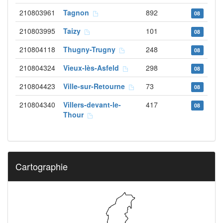
210803961
Tagnon
892
08
210803995
Taizy
101
08
210804118
Thugny-Trugny
248
08
210804324
Vieux-lès-Asfeld
298
08
210804423
Ville-sur-Retourne
73
08
210804340
Villers-devant-le-
417
08
Thour
Cartographie