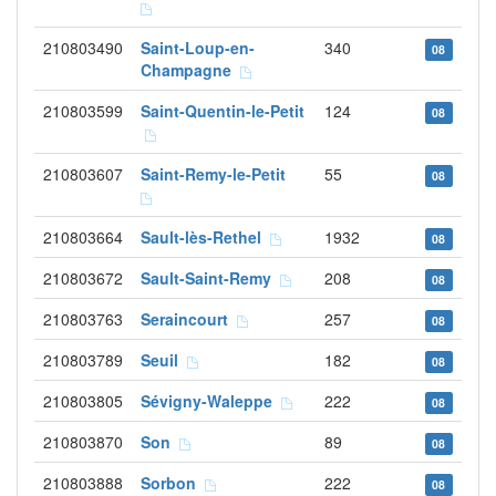
210803490
Saint-Loup-en-
340
08
Champagne
210803599
Saint-Quentin-le-Petit
124
08
210803607
Saint-Remy-le-Petit
55
08
210803664
Sault-lès-Rethel
1932
08
210803672
Sault-Saint-Remy
208
08
210803763
Seraincourt
257
08
210803789
Seuil
182
08
210803805
Sévigny-Waleppe
222
08
210803870
Son
89
08
210803888
Sorbon
222
08