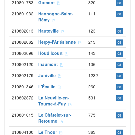
210801783
Gomont
320
08
210801932
Hannogne-Saint-
111
08
Rémy
210802013
Hauteville
123
08
210802062
Herpy-l'Arlésienne
213
08
210802096
Houdilcourt
143
08
210802120
Inaumont
136
08
210802179
Juniville
1232
08
210801346
L'Écaille
260
08
210802872
La Neuville-en-
531
08
Tourne-à-Fuy
210801015
Le Châtelet-sur-
775
08
Retourne
210804100
Le Thour
363
08