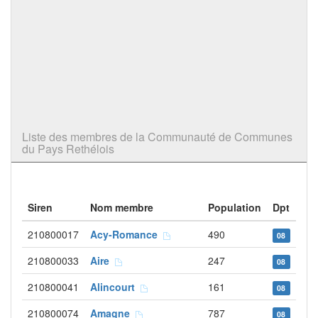
Liste des membres de la Communauté de Communes
du Pays Rethélois
Siren
Nom membre
Population
Dpt
210800017
Acy-Romance
490
08
210800033
Aire
247
08
210800041
Alincourt
161
08
210800074
Amagne
787
08