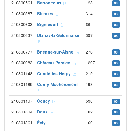
210800561
Bertoncourt
128
08
210800587
Biermes
314
08
210800603
Bignicourt
66
08
210800637
Blanzy-la-Salonnaise
397
08
210800777
Brienne-sur-Aisne
276
08
210800983
Château-Porcien
1297
08
210801148
Condé-lès-Herpy
219
08
210801189
Corny-Machéroménil
193
08
210801197
Coucy
530
08
210801304
Doux
102
08
210801361
Écly
169
08