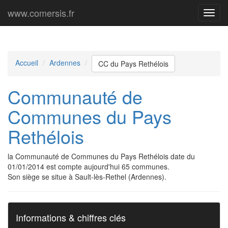
www.comersis.fr
Menu
princi
Accueil
Ardennes
CC du Pays Rethélois
Communauté de
Communes du Pays
Rethélois
la Communauté de Communes du Pays Rethélois date du
01/01/2014 est compte aujourd'hui 65 communes.
Son siège se situe à Sault-lès-Rethel (Ardennes).
Informations & chiffres clés