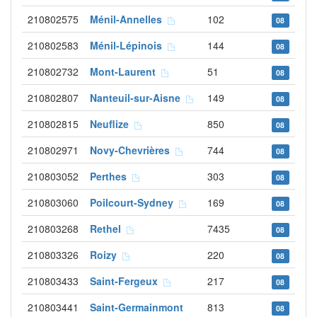
210802575
Ménil-Annelles
102
08
210802583
Ménil-Lépinois
144
08
210802732
Mont-Laurent
51
08
210802807
Nanteuil-sur-Aisne
149
08
210802815
Neuflize
850
08
210802971
Novy-Chevrières
744
08
210803052
Perthes
303
08
210803060
Poilcourt-Sydney
169
08
210803268
Rethel
7435
08
210803326
Roizy
220
08
210803433
Saint-Fergeux
217
08
210803441
Saint-Germainmont
813
08