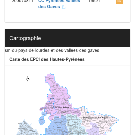
200070811
CC Pyrénées Vallées
15521
65
des Gaves
Cartographie
sm-du-pays-de-lourdes-et-des-vallees-des-gaves
Carte des EPCI des Hautes-Pyrénées