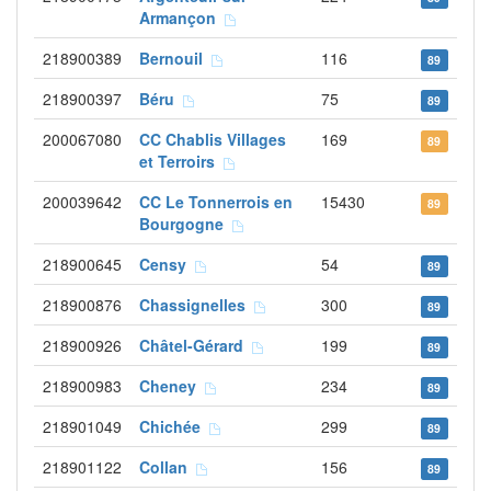
Armançon
218900389
Bernouil
116
89
218900397
Béru
75
89
200067080
CC Chablis Villages
169
89
et Terroirs
200039642
CC Le Tonnerrois en
15430
89
Bourgogne
218900645
Censy
54
89
218900876
Chassignelles
300
89
218900926
Châtel-Gérard
199
89
218900983
Cheney
234
89
218901049
Chichée
299
89
218901122
Collan
156
89