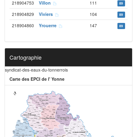
218904753
Villon
111
89
218904829
Viviers
104
89
218904860
Yrouerre
147
89
Cartographie
syndicat-des-eaux-du-tonnerrois
Carte des EPCI de l' Yonne