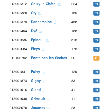
218901312
Cruzy-le-Châtel
224
89
218901320
Cry
159
89
218901379
Dannemoine
458
89
218901494
Dyé
188
89
218901536
Épineuil
515
89
218901684
Fleys
175
89
212102792
Fontaines-les-Sèches
26
21
218901841
Fulvy
129
89
218901874
Gigny
83
89
218901916
Gland
41
89
218901940
Grimault
111
89
218902070
Jouancy
28
89