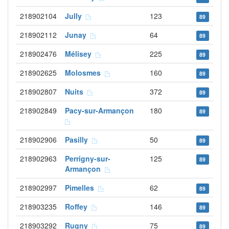
218902104
Jully
123
89
218902112
Junay
64
89
218902476
Mélisey
225
89
218902625
Molosmes
160
89
218902807
Nuits
372
89
218902849
Pacy-sur-Armançon
180
89
218902906
Pasilly
50
89
218902963
Perrigny-sur-
125
89
Armançon
218902997
Pimelles
62
89
218903235
Roffey
146
89
218903292
Rugny
75
89