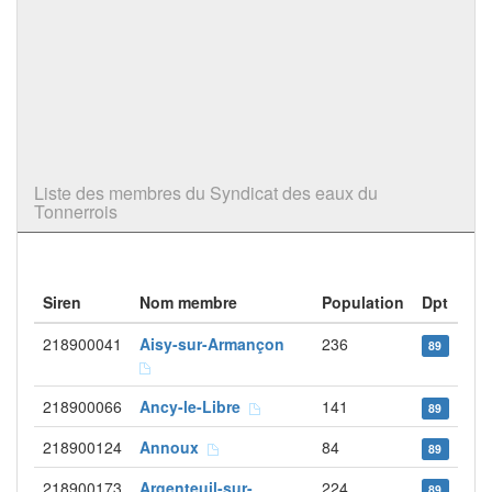
Liste des membres du Syndicat des eaux du
Tonnerrois
Siren
Nom membre
Population
Dpt
218900041
Aisy-sur-Armançon
236
89
218900066
Ancy-le-Libre
141
89
218900124
Annoux
84
89
218900173
Argenteuil-sur-
224
89