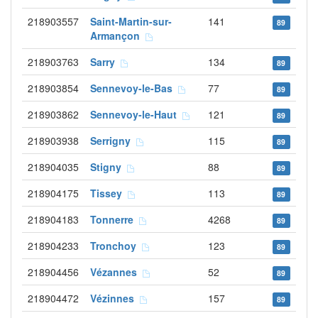
218903557
Saint-Martin-sur-
141
89
Armançon
218903763
Sarry
134
89
218903854
Sennevoy-le-Bas
77
89
218903862
Sennevoy-le-Haut
121
89
218903938
Serrigny
115
89
218904035
Stigny
88
89
218904175
Tissey
113
89
218904183
Tonnerre
4268
89
218904233
Tronchoy
123
89
218904456
Vézannes
52
89
218904472
Vézinnes
157
89