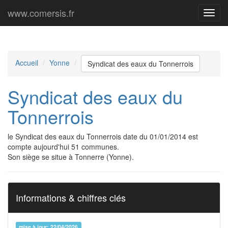
www.comersis.fr
Menu
princi
Accueil
Yonne
Syndicat des eaux du Tonnerrois
Syndicat des eaux du
Tonnerrois
le Syndicat des eaux du Tonnerrois date du 01/01/2014 est
compte aujourd'hui 51 communes.
Son siège se situe à Tonnerre (Yonne).
Informations & chiffres clés
mise à jour: 22/04/2026