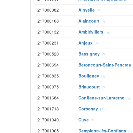
217000082
Ainvelle
217000108
Alaincourt
217000132
Ambiévillers
217000231
Anjeux
217000520
Bassigney
217000694
Betoncourt-Saint-Pancra
217000835
Bouligney
217000975
Briaucourt
217001684
Conflans-sur-Lanterne
217001718
Corbenay
217001940
Cuve
217001965
Dampierre-lès-Conflans