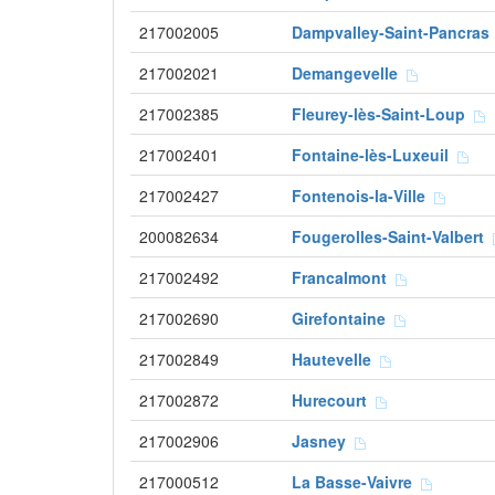
217002005
Dampvalley-Saint-Pancra
217002021
Demangevelle
217002385
Fleurey-lès-Saint-Loup
217002401
Fontaine-lès-Luxeuil
217002427
Fontenois-la-Ville
200082634
Fougerolles-Saint-Valbert
217002492
Francalmont
217002690
Girefontaine
217002849
Hautevelle
217002872
Hurecourt
217002906
Jasney
217000512
La Basse-Vaivre