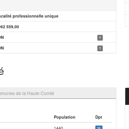
scalité professionnelle unique
962 559,00
ON
?
ON
?
é
mmunes de la Haute Comté
Population
Dpt
1440
70