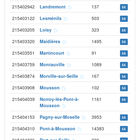
215402942
Landremont
137
54
215403122
Lesménils
503
54
215403205
Loisy
323
54
215403320
Maidières
1495
54
215403551
Martincourt
91
54
215403759
Montauville
1089
54
215403874
Morville-sur-Seille
167
54
215403908
Mousson
102
54
215404039
Norroy-lès-Pont-à-
1161
54
Mousson
215404153
Pagny-sur-Moselle
3953
54
215404310
Pont-à-Mousson
14383
54