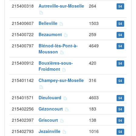
215400318
Autreville-sur-Moselle
264
54
215400607
Belleville
1503
54
215400722
Bezaumont
259
54
215400797
Blénod-lès-Pont-à-
4649
54
Mousson
215400912
Bouxières-sous-
420
54
Froidmont
215401142
Champey-sur-Moselle
316
54
215401571
Dieulouard
4603
54
215402256
Gézoncourt
183
54
215402397
Griscourt
138
54
215402793
Jezainville
1016
54