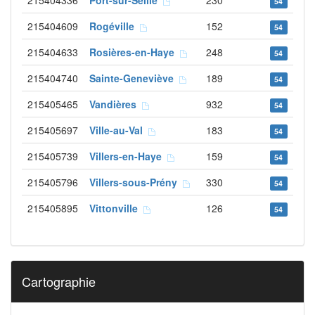
215404336
Port-sur-Seille
230
54
215404609
Rogéville
152
54
215404633
Rosières-en-Haye
248
54
215404740
Sainte-Geneviève
189
54
215405465
Vandières
932
54
215405697
Ville-au-Val
183
54
215405739
Villers-en-Haye
159
54
215405796
Villers-sous-Prény
330
54
215405895
Vittonville
126
54
Cartographie