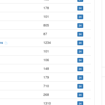
178
24
101
24
805
24
87
24
ens
1234
24
101
24
106
24
148
24
179
24
710
24
268
24
1310
24