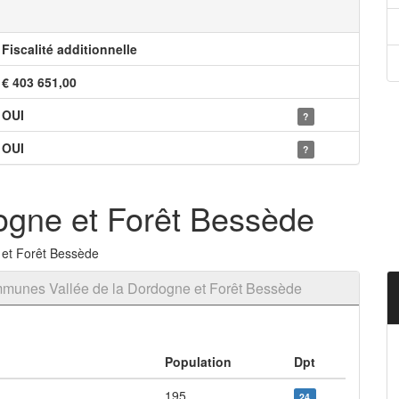
Fiscalité additionnelle
€ 403 651,00
OUI
?
OUI
?
ogne et Forêt Bessède
 et Forêt Bessède
munes Vallée de la Dordogne et Forêt Bessède
Population
Dpt
195
24