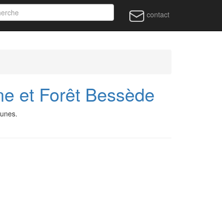
contact
e et Forêt Bessède
munes.