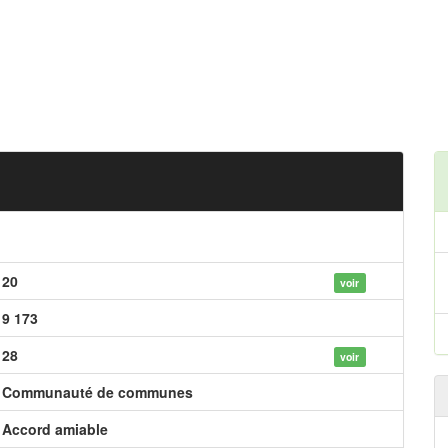
20
voir
9 173
28
voir
Communauté de communes
Accord amiable