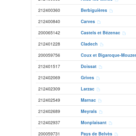
212400360
Berbiguières
212400840
Carves
200065142
Castels et Bézenac
212401228
Cladech
200059756
Coux et Bigaroque-Mouz
212401517
Doissat
212402069
Grives
212402309
Larzac
212402549
Marnac
212402689
Meyrals
212402937
Monplaisant
200059731
Pays de Belvès