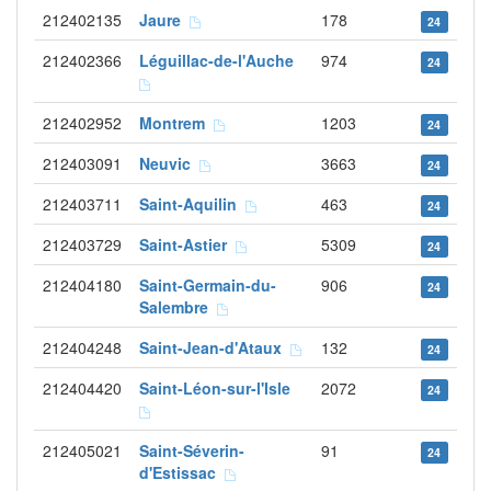
212402135
Jaure
178
24
212402366
Léguillac-de-l'Auche
974
24
212402952
Montrem
1203
24
212403091
Neuvic
3663
24
212403711
Saint-Aquilin
463
24
212403729
Saint-Astier
5309
24
212404180
Saint-Germain-du-
906
24
Salembre
212404248
Saint-Jean-d'Ataux
132
24
212404420
Saint-Léon-sur-l'Isle
2072
24
212405021
Saint-Séverin-
91
24
d'Estissac