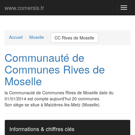
www.comersis.fr
Menu
princi
Accueil
Moselle
CC Rives de Moselle
Communauté de
Communes Rives de
Moselle
la Communauté de Communes Rives de Moselle date du
01/01/2014 est compte aujourd'hui 20 communes.
Son siège se situe à Maizières-lès-Metz (Moselle).
Informations & chiffres clés