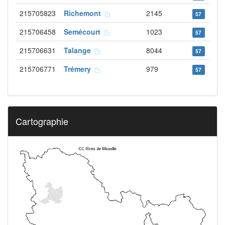
215705823
Richemont
2145
57
215706458
Semécourt
1023
57
215706631
Talange
8044
57
215706771
Trémery
979
57
Cartographie