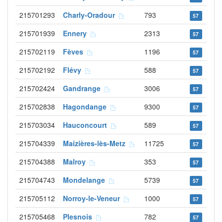
215701293
Charly-Oradour
793
57
215701939
Ennery
2313
57
215702119
Fèves
1196
57
215702192
Flévy
588
57
215702424
Gandrange
3006
57
215702838
Hagondange
9300
57
215703034
Hauconcourt
589
57
215704339
Maizières-lès-Metz
11725
57
215704388
Malroy
353
57
215704743
Mondelange
5739
57
215705112
Norroy-le-Veneur
1000
57
215705468
Plesnois
782
57