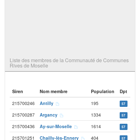
Liste des membres de la Communauté de Communes
Rives de Moselle
Siren
Nom membre
Population
Dpt
215700246
Antilly
195
57
215700287
Argancy
1334
57
215700436
Ay-sur-Moselle
1614
57
215701251
Chailly-lès-Ennery
404
57