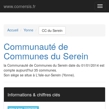
www.comersis.fr
Menu
princi
Accueil
Yonne
CC du Serein
Communauté de
Communes du Serein
la Communauté de Communes du Serein date du 01/01/2014 est
compte aujourd'hui 35 communes.
Son siège se situe à L'Isle-sur-Serein (Yonne).
Informations & chiffres clés
mise à jour: 22/04/2026