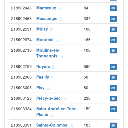
218902443
Marmeaux
84
89
218902468
Massangis
337
89
218902591
Môlay
100
89
218902674
Montréal
166
89
218902716
Moulins-en-
108
89
Tonnerrois
218902799
Noyers
590
89
218902906
Pasilly
50
89
218903003
Pisy
80
89
218903128
Précy-le-Sec
238
89
218903334
Saint-André-en-Terre-
159
89
Plaine
218903391
Sainte-Colombe
185
89