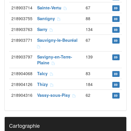
218903714
Sainte-Vertu
67
89
218903755
Santigny
88
89
218903763
Sarry
134
89
218903771
Sauvigny-le-Beuréal
67
89
218903797
Savigny-en-Terre-
139
89
Plaine
218904068
Talcy
83
89
218904126
Thizy
184
89
218904316
Vassy-sous-Pisy
62
89
Cartographie