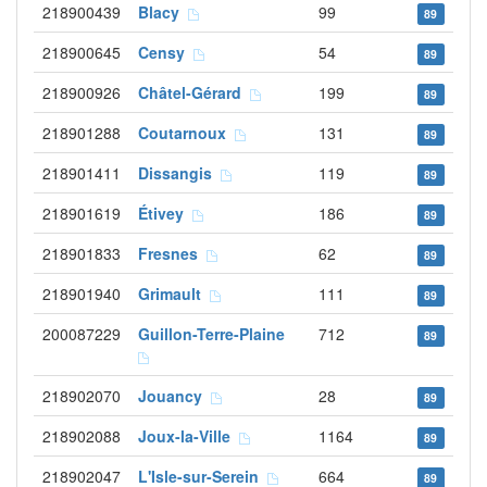
218900439
Blacy
99
89
218900645
Censy
54
89
218900926
Châtel-Gérard
199
89
218901288
Coutarnoux
131
89
218901411
Dissangis
119
89
218901619
Étivey
186
89
218901833
Fresnes
62
89
218901940
Grimault
111
89
200087229
Guillon-Terre-Plaine
712
89
218902070
Jouancy
28
89
218902088
Joux-la-Ville
1164
89
218902047
L'Isle-sur-Serein
664
89