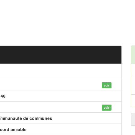
voir
346
voir
mmunauté de communes
cord amiable