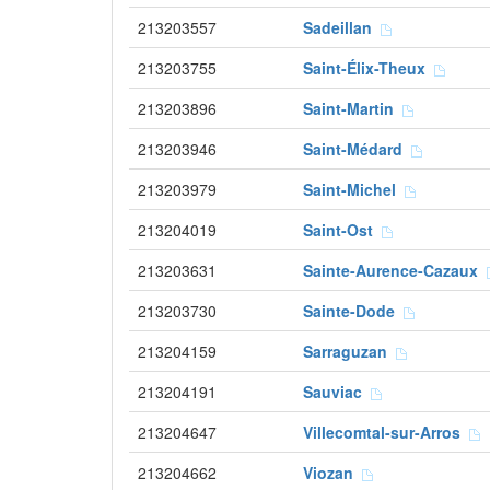
213203557
Sadeillan
213203755
Saint-Élix-Theux
213203896
Saint-Martin
213203946
Saint-Médard
213203979
Saint-Michel
213204019
Saint-Ost
213203631
Sainte-Aurence-Cazaux
213203730
Sainte-Dode
213204159
Sarraguzan
213204191
Sauviac
213204647
Villecomtal-sur-Arros
213204662
Viozan