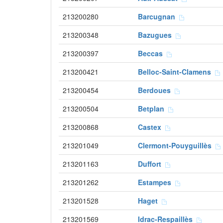
213200280
Barcugnan
213200348
Bazugues
213200397
Beccas
213200421
Belloc-Saint-Clamens
213200454
Berdoues
213200504
Betplan
213200868
Castex
213201049
Clermont-Pouyguillès
213201163
Duffort
213201262
Estampes
213201528
Haget
213201569
Idrac-Respaillès