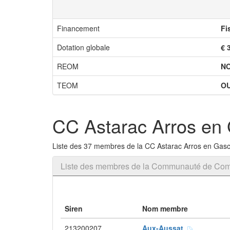
Financement
Fi
Dotation globale
€ 
REOM
N
TEOM
OU
CC Astarac Arros en
Liste des 37 membres de la CC Astarac Arros en Gas
Liste des membres de la Communauté de Co
Siren
Nom membre
213200207
Aux-Aussat