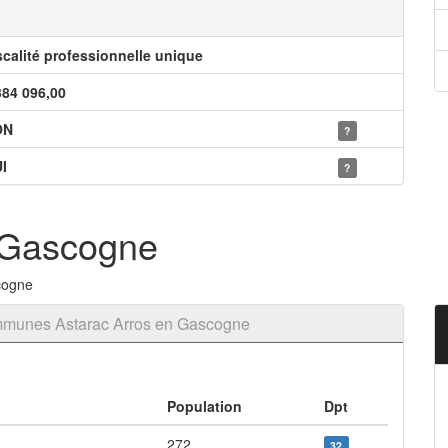
scalité professionnelle unique
384 096,00
ON
?
I
?
 Gascogne
cogne
mmunes Astarac Arros en Gascogne
Population
Dpt
272
32