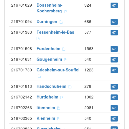
216701029
Dossenheim-
324
67
Kochersberg
216701094
Durningen
686
67
216701383
Fessenheim-le-Bas
577
67
216701508
Furdenheim
1563
67
216701631
Gougenheim
540
67
216701730
Griesheim-sur-Souffel
1223
67
216701813
Handschuheim
278
67
216702142
Hurtigheim
1002
67
216702266
Ittenheim
2081
67
216702365
Kienheim
540
67
216702530
Kuttolsheim
651