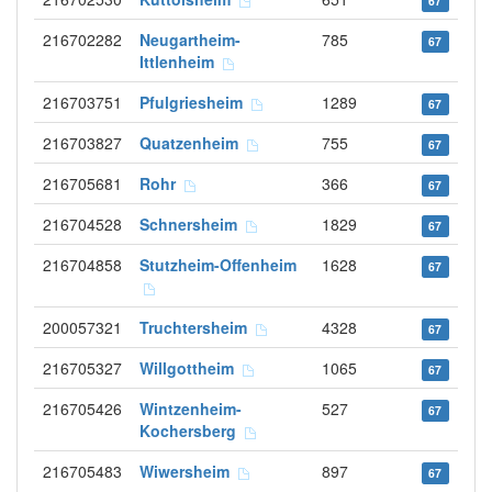
67
216702282
Neugartheim-
785
67
Ittlenheim
216703751
Pfulgriesheim
1289
67
216703827
Quatzenheim
755
67
216705681
Rohr
366
67
216704528
Schnersheim
1829
67
216704858
Stutzheim-Offenheim
1628
67
200057321
Truchtersheim
4328
67
216705327
Willgottheim
1065
67
216705426
Wintzenheim-
527
67
Kochersberg
216705483
Wiwersheim
897
67