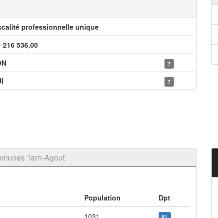
scalité professionnelle unique
1 216 536,00
ON
?
I
?
mmunes Tarn-Agout
Population
Dpt
1031
81