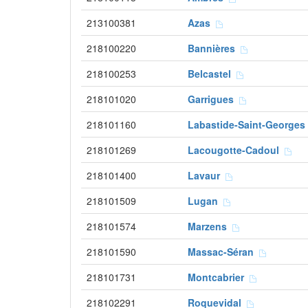
213100381
Azas
218100220
Bannières
218100253
Belcastel
218101020
Garrigues
218101160
Labastide-Saint-George
218101269
Lacougotte-Cadoul
218101400
Lavaur
218101509
Lugan
218101574
Marzens
218101590
Massac-Séran
218101731
Montcabrier
218102291
Roquevidal