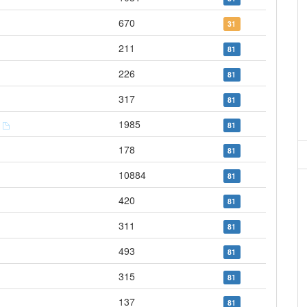
670
31
211
81
226
81
317
81
s
1985
81
178
81
10884
81
420
81
311
81
493
81
315
81
137
81