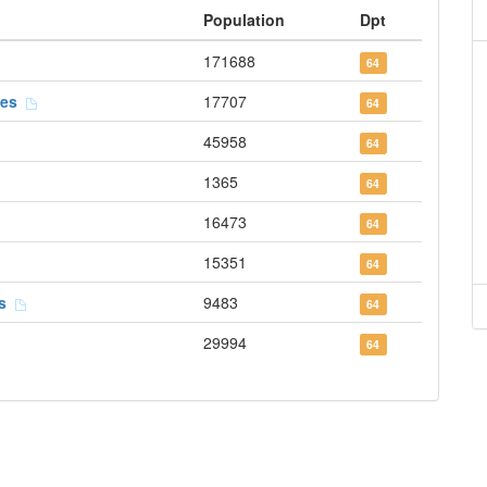
Population
Dpt
171688
64
ées
17707
64
45958
64
1365
64
16473
64
15351
64
ns
9483
64
29994
64