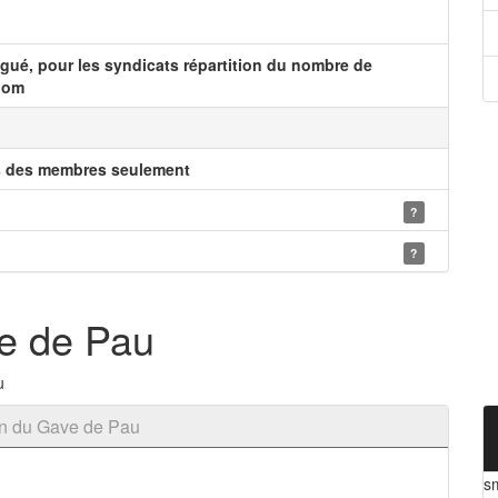
ué, pour les syndicats répartition du nombre de
nom
s des membres seulement
?
?
e de Pau
u
in du Gave de Pau
s