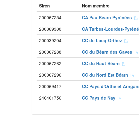
Siren
Nom membre
200067254
CA Pau Béarn Pyrénées
200069300
CA Tarbes-Lourdes-Pyrén
200039204
CC de Lacq-Orthez
200067288
CC du Béarn des Gaves
200067262
CC du Haut Béarn
200067296
CC du Nord Est Béarn
200069417
CC Pays d'Orthe et Arriga
246401756
CC Pays de Nay