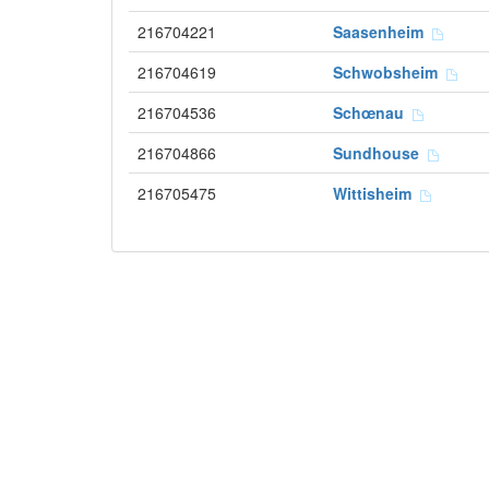
216704221
Saasenheim
216704619
Schwobsheim
216704536
Schœnau
216704866
Sundhouse
216705475
Wittisheim