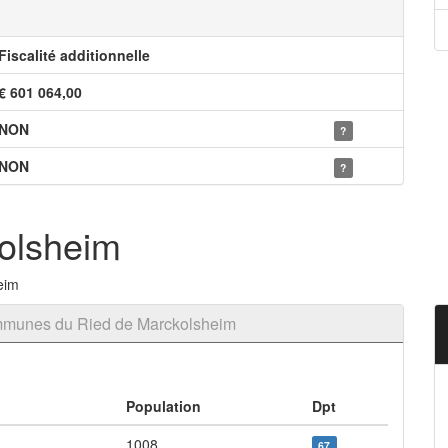
Fiscalité additionnelle
€ 601 064,00
NON
?
NON
?
olsheim
eim
mmunes du Ried de Marckolsheim
Population
Dpt
1008
67