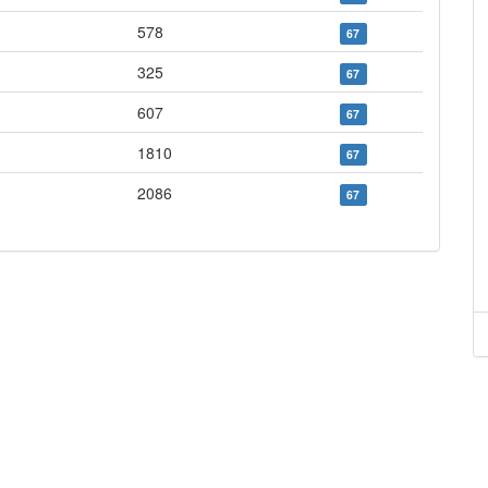
578
67
325
67
607
67
1810
67
2086
67