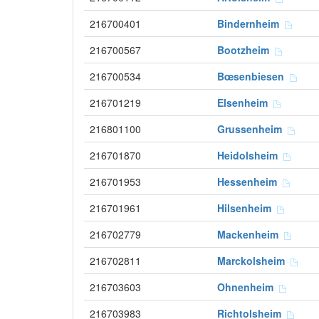
216700401
Bindernheim
216700567
Bootzheim
216700534
Bœsenbiesen
216701219
Elsenheim
216801100
Grussenheim
216701870
Heidolsheim
216701953
Hessenheim
216701961
Hilsenheim
216702779
Mackenheim
216702811
Marckolsheim
216703603
Ohnenheim
216703983
Richtolsheim