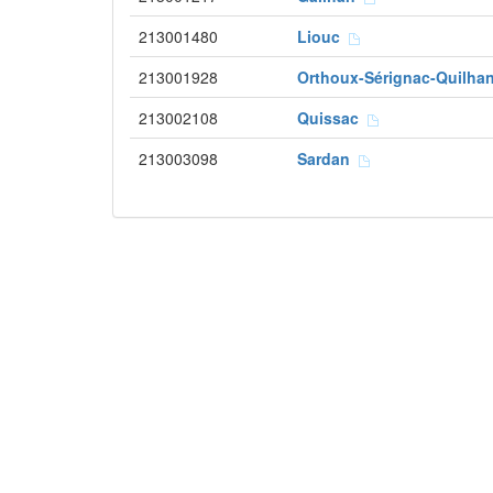
213001480
Liouc
213001928
Orthoux-Sérignac-Quilh
213002108
Quissac
213003098
Sardan