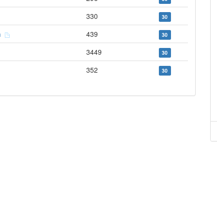
330
30
an
439
30
3449
30
352
30