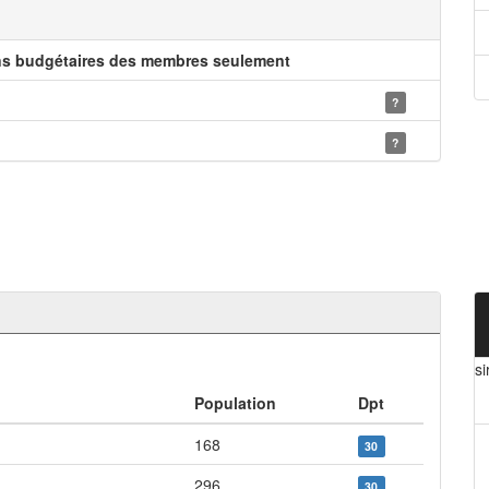
ns budgétaires des membres seulement
?
?
s
Population
Dpt
168
30
296
30