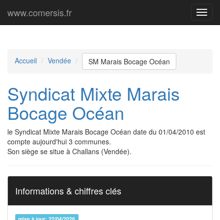
www.comersis.fr
Menu
princi
Accueil
Vendée
SM Marais Bocage Océan
Syndicat Mixte Marais
Bocage Océan
le Syndicat Mixte Marais Bocage Océan date du 01/04/2010 est
compte aujourd'hui 3 communes.
Son siège se situe à Challans (Vendée).
Informations & chiffres clés
mise à jour: 22/04/2026