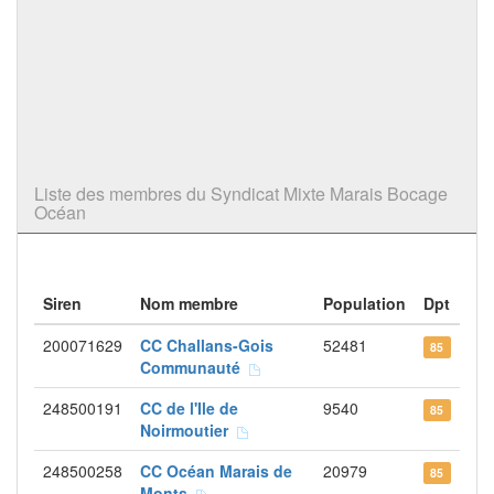
Liste des membres du Syndicat Mixte Marais Bocage
Océan
Siren
Nom membre
Population
Dpt
200071629
CC Challans-Gois
52481
85
Communauté
248500191
CC de l'Ile de
9540
85
Noirmoutier
248500258
CC Océan Marais de
20979
85
Monts