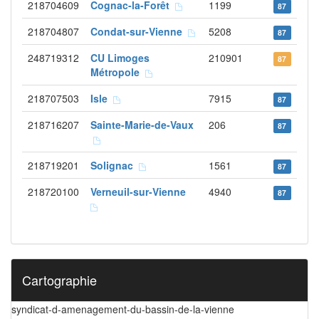
218704609
Cognac-la-Forêt
1199
87
218704807
Condat-sur-Vienne
5208
87
248719312
CU Limoges
210901
87
Métropole
218707503
Isle
7915
87
218716207
Sainte-Marie-de-Vaux
206
87
218719201
Solignac
1561
87
218720100
Verneuil-sur-Vienne
4940
87
Cartographie
syndicat-d-amenagement-du-bassin-de-la-vienne