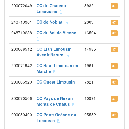
200072049
CC de Charente
3982
87
Limousine
248719361
CC de Noblat
2809
87
248719288
CC du Val de Vienne
16594
87
200066512
CC Élan Limousin
14985
87
Avenir Nature
200071942
CC Haut Limousin en
1961
87
Marche
200066520
CC Ouest Limousin
7821
87
200070506
CC Pays de Nexon
10991
87
Monts de Chalus
200059400
CC Porte Océane du
25552
87
Limousin