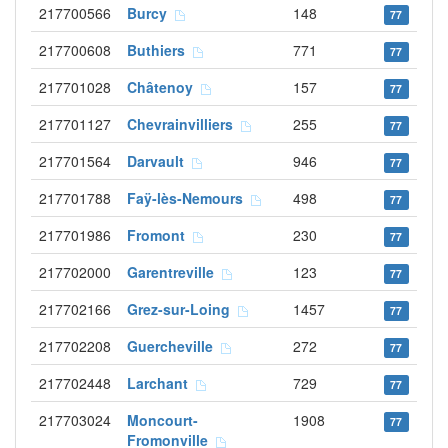
217700566
Burcy
148
77
217700608
Buthiers
771
77
217701028
Châtenoy
157
77
217701127
Chevrainvilliers
255
77
217701564
Darvault
946
77
217701788
Faÿ-lès-Nemours
498
77
217701986
Fromont
230
77
217702000
Garentreville
123
77
217702166
Grez-sur-Loing
1457
77
217702208
Guercheville
272
77
217702448
Larchant
729
77
217703024
Moncourt-
1908
77
Fromonville