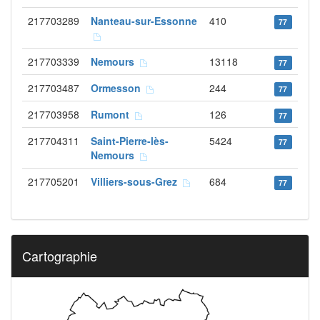
217703289
Nanteau-sur-Essonne
410
77
217703339
Nemours
13118
77
217703487
Ormesson
244
77
217703958
Rumont
126
77
217704311
Saint-Pierre-lès-
5424
77
Nemours
217705201
Villiers-sous-Grez
684
77
Cartographie