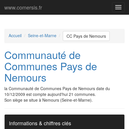
www.comersis.fr
Menu
princi
Accueil
Seine-et-Marne
CC Pays de Nemours
Communauté de
Communes Pays de
Nemours
la Communauté de Communes Pays de Nemours date du
10/12/2009 est compte aujourd'hui 21 communes.
Son siège se situe à Nemours (Seine-et-Marne).
Informations & chiffres clés