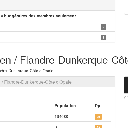
ns budgétaires des membres seulement
?
?
n / Flandre-Dunkerque-Côt
ndre-Dunkerque-Côte d'Opale
/ Flandre-Dunkerque-Côte d'Opale
g
Population
Dpt
194080
59
0
59