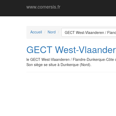
www.comersis.fr
Accueil
Nord
GECT West-Vlaanderen / Flan
GECT West-Vlaandere
le GECT West-Vlaanderen / Flandre-Dunkerque-Côte d
Son siège se situe à Dunkerque (Nord).