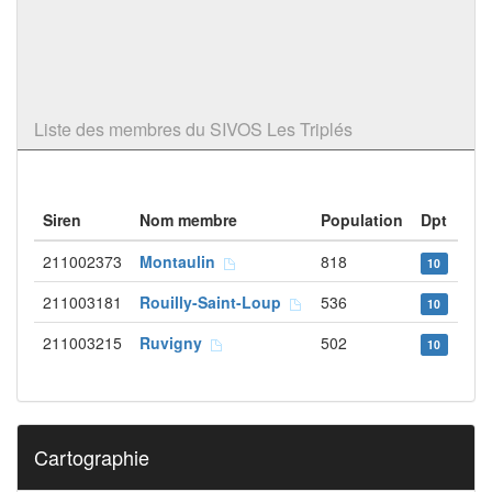
Liste des membres du SIVOS Les Triplés
Siren
Nom membre
Population
Dpt
211002373
Montaulin
818
10
211003181
Rouilly-Saint-Loup
536
10
211003215
Ruvigny
502
10
Cartographie