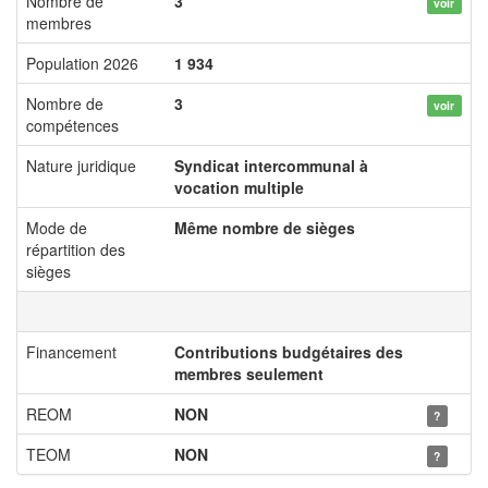
Nombre de
3
voir
membres
Population 2026
1 934
Nombre de
3
voir
compétences
Nature juridique
Syndicat intercommunal à
vocation multiple
Mode de
Même nombre de sièges
répartition des
sièges
Financement
Contributions budgétaires des
membres seulement
REOM
NON
?
TEOM
NON
?