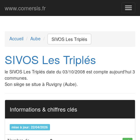
www.comersis.fr
Menu
princi
Accueil
Aube
SIVOS Les Triplés
SIVOS Les Triplés
le SIVOS Les Triplés date du 03/10/2008 est compte aujourd'hui 3
communes.
Son siège se situe à Ruvigny (Aube).
Informations & chiffres clés
mise à jour: 22/04/2026